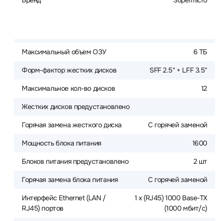
Бренд
Supermicro
Максимальный объем ОЗУ
6 ТБ
Форм-фактор жестких дисков
SFF 2.5" + LFF 3.5"
Максимальное кол-во дисков
12
Жестких дисков предустановлено
Горячая замена жесткого диска
С горячей заменой
Мощность блока питания
1600
Блоков питания предустановлено
2 шт
Горячая замена блока питания
С горячей заменой
Интерфейс Ethernet (LAN /
1 x (RJ45) 1000 Base-TX
RJ45) портов
(1000 мбит/с)