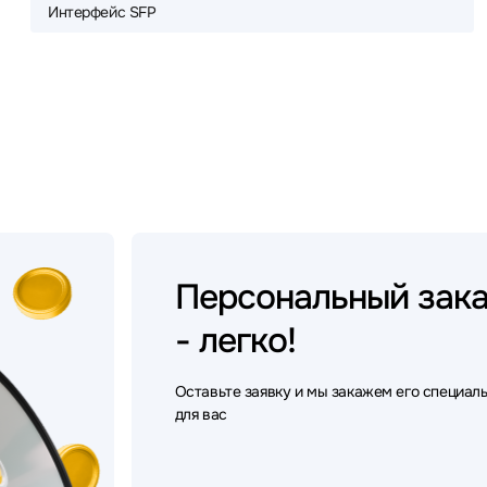
Интерфейс SFP
Персональный
зак
- легко!
Оставьте заявку и мы закажем его специал
для вас