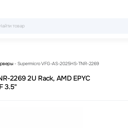
рверы
Supermicro VFG-AS-2025HS-TNR-2269
NR-2269 2U Rack, AMD EPYC
9004, 2400 МГц, 64, 256, SFF 2.5" + LFF 3.5"