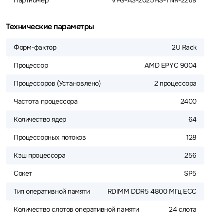
Партномер
VFG-AS-2025HS-TNR-2269
Технические параметры
Форм-фактор
2U Rack
Процессор
AMD EPYC 9004
Процессоров (Установлено)
2 процессора
Частота процессора
2400
Количество ядер
64
Процессорных потоков
128
Кэш процессора
256
Сокет
SP5
Тип оперативной памяти
RDIMM DDR5 4800 МГц ECC
Количество слотов оперативной памяти
24 слота