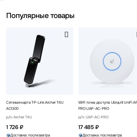
Популярные товары
Сетевая карта TP-Link Archer T4U
WiFi точка доступа Ubiquiti UniFi 
AC1300
PRO UAP-AC-PRO
p/n: Archer T4U
p/n: UAP-AC-PRO
1 726 ₽
17 485 ₽
Доставка: послезавтра
Доставка: послезавтра