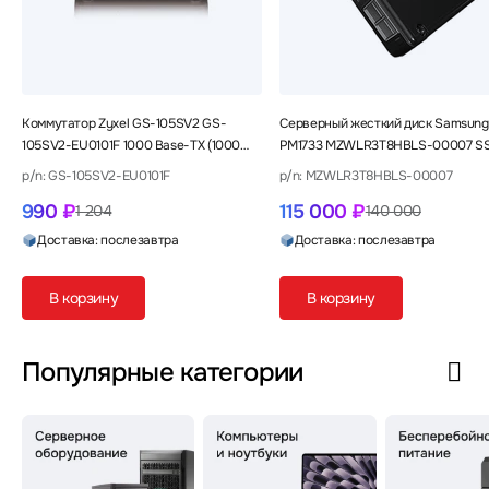
Коммутатор Zyxel GS-105SV2 GS-
Серверный жесткий диск Samsung
105SV2-EU0101F 1000 Base-TX (1000
PM1733 MZWLR3T8HBLS-00007 SS
мбит/с)
2,5 SFF, 3.84 ТБ, PCIe
p/n: GS-105SV2-EU0101F
p/n: MZWLR3T8HBLS-00007
990 ₽
115 000 ₽
1 204
140 000
Доставка: послезавтра
Доставка: послезавтра
В корзину
В корзину
Популярные категории