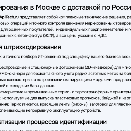
рования в Москве с доставкой по Росс
AplTech.ru
представляет собой комплексные технические решения, ра
совых операций и точного контроля движения маркированных товаро
 Для розничных покупателей, индивидуальных предпринимателей и г
онных счетов-фактур (ЭСФ), а все цены указаны с НДС.
ля штрихкодирования
 и точного подбора ИТ-решений под специфику вашего бизнеса весь
еспроводные и стационарные фотосканеры (2D-имаджеры) для мгнове
FID-сканеры для бесконтактного учета радиочастотных меток на бол
е компьютеры со встроенными сканирующими модулями, предназнач
ей в складские базы данных.
ммерческие и промышленные термо- и термотрансферные принтеры э
, используемые для выпуска пластиковых пропусков, бейджей и карт
ания:
Термоэтикетки, красящие ленты (рибоны), заготовки для пласти
беспечивающие непрерывную эксплуатацию устройств.
атизации процессов идентификации