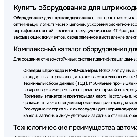
Купить оборудование для штрихкоди
Оборудование для штрихкодирования
от интернет-магазина
оптимизации логистических цепочек, ускорения расчетно-кас
сертифицированной техники от ведущих мировых ИТ-брендов.
закрывающих документов, своевременное выставление электр
Комплексный каталог оборудования д
Для создания отказоустойчивых систем идентификации данных
Сканеры штрихкода и RFID-сканеры:
Включают ручные, б
стандартных штрихкодов, а также высокотехнологичные R
Терминалы сбора данных (ТСД):
Мобильные промышленны
товаров в режиме реального времени с прямой интеграци
Принтеры этикеток и принтеры для карт:
Настольные, ко
ярлыков, а также специализированные принтеры для карт
Расходные материалы и аксессуары для штрихкодиров
кабели, запасные аккумуляторы и зарядные станции, о
Технологические преимущества автом