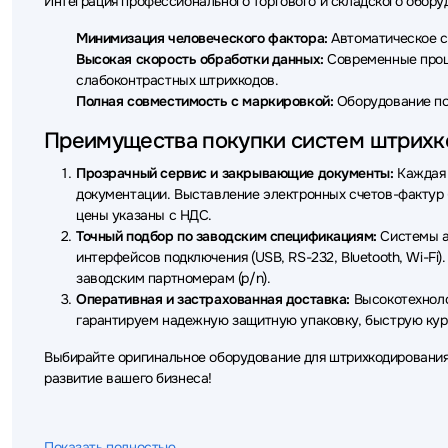
Интеграция профессионального торгового и складского обор
Минимизация человеческого фактора:
Автоматическое ск
Высокая скорость обработки данных:
Современные проце
слабоконтрастных штрихкодов.
Полная совместимость с маркировкой:
Оборудование по
Преимущества покупки систем штрихко
Прозрачный сервис и закрывающие документы:
Каждая 
документации. Выставление электронных счетов-фактур 
цены указаны с НДС.
Точный подбор по заводским спецификациям:
Системы а
интерфейсов подключения (USB, RS-232, Bluetooth, Wi-F
заводским партномерам (p/n).
Оперативная и застрахованная доставка:
Высокотехноло
гарантируем надежную защитную упаковку, быструю кур
Выбирайте оригинальное оборудование для штрихкодирования 
развитие вашего бизнеса!
Показать полностью