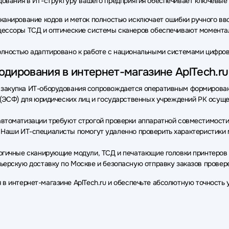
удования в ИТ-структуру вашего предприятия обеспечивает ключевы
анирование кодов и меток полностью исключает ошибки ручного вво
ссоры ТСД и оптические системы сканеров обеспечивают моментал
лностью адаптировано к работе с национальными системами цифров
дирования в интернет-магазине AplTech.ru
закупка ИТ-оборудования сопровождается оперативным формирован
(ЭСФ) для юридических лиц и государственных учреждений РК осуще
втоматизации требуют строгой проверки аппаратной совместимости
i). Наши ИТ-специалисты помогут удаленно проверить характеристик
гичные сканирующие модули, ТСД и печатающие головки принтеров 
ьерскую доставку по Москве и безопасную отправку заказов провер
в интернет-магазине AplTech.ru и обеспечьте абсолютную точность 