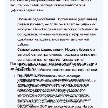
компоненты для организации как локальных, так и
масштабных сетей бесперебойной аналоговой и
цифровой радиосвязи:
Носимые радиостанции:
Портативные (карманные)
рации в прочных, часто пыле- и влагозащищенных
корпусах. Они обеспечивают высокую мобильность
сотрудников, мгновенный выход в эфир нажатием
одной кнопки и длительное время автономной
работы.
Стационарные радиостанции:
Мощные базовые и
автомобильные трансиверы, предназначенные для
установки в диспетчерских пунктах или на
Преимущества заказа радиооборудования
транспортные средства. Обладают увеличенной
на AplTech.ru
дальностью действия и возможностью подключения
выносных антенн.
Официальные поставки и закрывающие
Ретрансляторы:
Специализированное базовое
документы:
Мы работаем строго в соответствии с
оборудование для расширения зоны покрытия
законодательством России. Поставка любого
радиосети, преодоления сложных рельефов
телекоммуникационного оборудования и
местности и обеспечения уверенного приема
аксессуаров сопровождается полным пакетом
внутри железобетонных зданий или подземных
закрывающих бухгалтерских документов и
паркингов.
оформлением ЭСФ для юридических лиц. На все