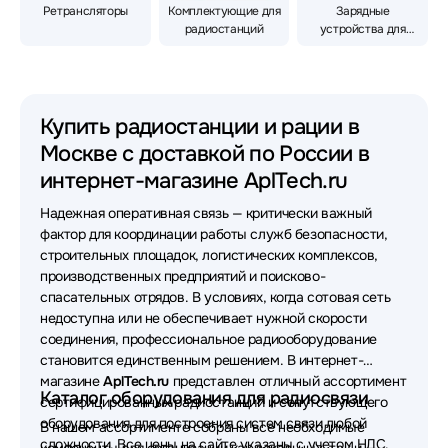
Ретрансляторы
Комплектующие для
Зарядные
радиостанций
устройства для
радиостанций
Купить радиостанции и рации в
Москве с доставкой по России в
интернет-магазине AplTech.ru
Надежная оперативная связь — критически важный
фактор для координации работы служб безопасности,
строительных площадок, логистических комплексов,
производственных предприятий и поисково-
спасательных отрядов. В условиях, когда сотовая сеть
недоступна или не обеспечивает нужной скорости
соединения, профессиональное радиооборудование
становится единственным решением. В интернет-
магазине
AplTech.ru
представлен отличный ассортимент
Каталог оборудования для радиосвязи
сертифицированных радиостанций и сопутствующего
оборудования для построения систем связи любой
В нашем ассортименте собраны все необходимые
сложности. Все цены на сайте указаны с учетом НДС.