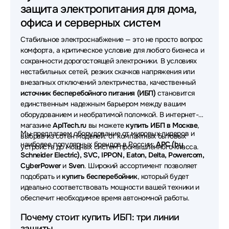
защита электропитания для дома,
Источники бесперебойного питания (ИБП - UPS)
Powercom
офиса и серверных систем
Стабильное электроснабжение — это не просто вопрос
Источники бесперебойного питания (ИБП - UPS)
CyberPower
комфорта, а критическое условие для любого бизнеса и
сохранности дорогостоящей электроники. В условиях
Источники бесперебойного питания (ИБП - UPS)
нестабильных сетей, резких скачков напряжения или
Powerman
внезапных отключений электричества, качественный
источник бесперебойного питания (ИБП)
становится
Источники бесперебойного питания (ИБП - UPS)
единственным надежным барьером между вашим
SVC
оборудованием и необратимой поломкой. В интернет-
магазине
AplTech.ru
вы можете
купить ИБП в Москве
,
Источники бесперебойного питания (ИБП - UPS)
Мы предлагаем оборудование от мировых лидеров и
выбрав из сотен моделей: от компактных бытовых
Импульс
наиболее популярных брендов в России:
APC (by
устройств до мощных систем промышленного класса.
Schneider Electric), SVC, IPPON, Eaton, Delta, Powercom,
Источники бесперебойного питания (ИБП - UPS)
CyberPower
и
Sven
. Широкий ассортимент позволяет
Tuncmatik
подобрать и
купить бесперебойник
, который будет
идеально соответствовать мощности вашей техники и
Источники бесперебойного питания (ИБП - UPS)
обеспечит необходимое время автономной работы.
Systeme Electric
Почему стоит купить ИБП: три линии
Источники бесперебойного питания (ИБП - UPS)
защиты