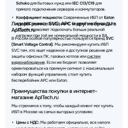
CBR
Schuko
для бытовых нужд или
IEC C13/C19
для
прямого подключения серверов и коммутаторов.
Источники бесперебойного питания (ИБП - UPS)
Коэффициент мощности:
Современные ИБП от
Eaton
Sven
Лидеры рынка: SVC, APC и другие бренды в
или
APC
имеют коэффициент, близкий к единице (0.9–
AplTech.ru
1.0), что позволяет подключать больше реальной
Источники бесперебойного питания (ИБП - UPS)
нагрузки при той же номинальной мощности в ВА.
В России особой популярностью пользуется бренд
SVC
Источники бесперебойного питания (ИБП - UPS)
(Smart Voltage Control)
. Мы рекомендуем купить ИБП
Tripp-Lite
SVC тем, кто ищет надежное и доступное решение для
защиты офисных ПК, газовых котлов или
систем
Источники бесперебойного питания (ИБП - UPS)
видеонаблюдения
. Если же бюджет позволяет
Hikvision
ориентироваться на премиум-сегмент с максимальным
набором функций управления, стоит купить
Источники бесперебойного питания (ИБП - UPS)
бесперебойник APC или Eaton.
ABB
Преимущества покупки в интернет-
Источники бесперебойного питания (ИБП - UPS)
магазине AplTech.ru
OPTIMA
Мы стремимся к тому, чтобы каждый клиент мог купить
Источники бесперебойного питания (ИБП - UPS)
ИБП в Москве на самых выгодных условиях:
Crusader
Цены с НДС:
Мы работаем официально, все налоги
Источники бесперебойного питания (ИБП - UPS)