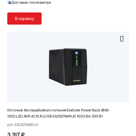
Доставка: послезавтра
В корзину
Источник бесперебойного питания ExeGate Power Back BNB-
1000.LED.AVR.4C13.RJ.USB EX292784RUS 1000 ВА, 550 Вт
p/n: EX292784RUS
3 317 ₽