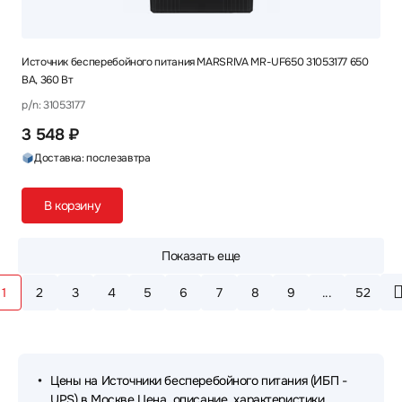
Источник бесперебойного питания MARSRIVA MR-UF650 31053177 650
ВА, 360 Вт
p/n: 31053177
3 548 ₽
Доставка: послезавтра
В корзину
Показать еще
1
2
3
4
5
6
7
8
9
...
52
Цены на Источники бесперебойного питания (ИБП -
UPS) в Москве Цена, описание, характеристики.