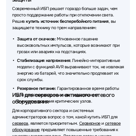
FSP
Современный ИБП решает гораздо больше задач, чем
просто поддержание работы при отключении света.
Источники бесперебойного питания (ИБП - UPS)
Delta
Решив
купить источник бесперебойного питания
, вы
защищаете технику по трем направлениям:
Источники бесперебойного питания (ИБП - UPS)
Защита от скачков:
Мгновенное гашение
Штиль
высоковольтных импульсов, которые возникают при
Источники бесперебойного питания (ИБП - UPS)
грозах или авариях на подстанциях.
SNR
Стабилизация напряжения:
Линейно-интерактивные
модели с функцией AVR выравнивают ток, не извлекая
Источники бесперебойного питания (ИБП - UPS)
энергию из батарей, что значительно продлевает их
БАСТИОН
срок службы.
Источники бесперебойного питания (ИБП - UPS)
Резервное питание:
Гарантированное время работы
Legrand
ИБП для серверов и активного сетевого
для сохранения данных или поддержания
оборудования
функционирования критических узлов.
Источники бесперебойного питания (ИБП - UPS)
Для корпоративного сектора и системных
SMARTWATT
администраторов вопрос о том, какой купить ИБП для
сервера
, является приоритетным.
Серверное
и
сетевое
Источники бесперебойного питания (ИБП - UPS) ITK
оборудование
предъявляет повышенные требования к