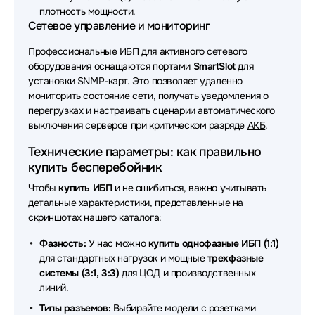
плотность мощности.
Источники бесперебойного питания (ИБП - UPS)
Сетевое управление и мониторинг
DKC
Профессиональные ИБП для активного сетевого
Источники бесперебойного питания (ИБП - UPS)
оборудования оснащаются портами
SmartSlot
для
Borri
установки SNMP-карт. Это позволяет удаленно
мониторить состояние сети, получать уведомления о
Источники бесперебойного питания (ИБП - UPS)
перегрузках и настраивать сценарии автоматического
Delta Battery
выключения серверов при критическом разряде
АКБ
.
Источники бесперебойного питания (ИБП - UPS) 2E
Технические параметры: как правильно
купить бесперебойник
Источники бесперебойного питания (ИБП - UPS)
Чтобы
купить ИБП
и не ошибиться, важно учитывать
VOLTA
детальные характеристики, представленные на
скриншотах нашего каталога:
Источники бесперебойного питания (ИБП - UPS)
Сайбер Электро
Фазность:
У нас можно
купить однофазные ИБП (1:1)
для стандартных нагрузок и мощные
трехфазные
Источники бесперебойного питания (ИБП - UPS)
системы (3:1, 3:3)
для ЦОД и производственных
Schneider Electric
линий.
Источники бесперебойного питания (ИБП - UPS)
Типы разъемов:
Выбирайте модели с розетками