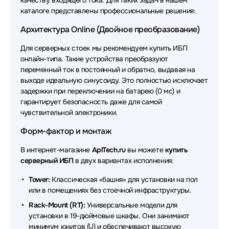
качеству входящего тока. Для таких задач в нашем
Источники бесперебойного питания (ИБП - UPS)
каталоге представлены профессиональные решения:
Vertiv
Архитектура Online (Двойное преобразование)
Источники бесперебойного питания (ИБП - UPS)
Связь инжиниринг
Для серверных стоек мы рекомендуем купить ИБП
онлайн-типа. Такие устройства преобразуют
Источники бесперебойного питания (ИБП - UPS)
переменный ток в постоянный и обратно, выдавая на
MARSRIVA
выходе идеальную синусоиду. Это полностью исключает
задержки при переключении на батарею (0 мс) и
Источники бесперебойного питания (ИБП - UPS)
гарантирует безопасность даже для самой
ELTENA
чувствительной электроники.
Источники бесперебойного питания (ИБП - UPS)
Форм-фактор и монтаж
ACD
В интернет-магазине
AplTech.ru
вы можете
купить
Источники бесперебойного питания (ИБП - UPS)
серверный ИБП
в двух вариантах исполнения:
Astergo
Tower:
Классическая «башня» для установки на пол
Источники бесперебойного питания (ИБП - UPS)
или в помещениях без стоечной инфраструктуры.
ADC
Rack-Mount (RT):
Универсальные модели для
Источники бесперебойного питания (ИБП - UPS)
установки в 19-дюймовые шкафы. Они занимают
Raskat
минимум юнитов (U) и обеспечивают высокую