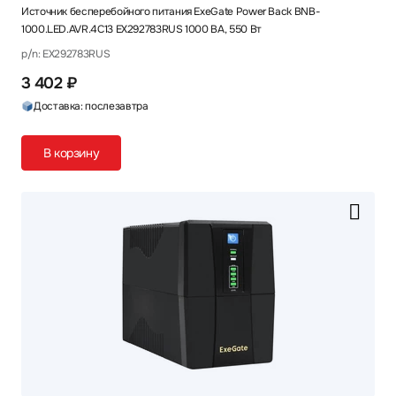
Источник бесперебойного питания ExeGate Power Back BNB-
1000.LED.AVR.4C13 EX292783RUS 1000 ВА, 550 Вт
p/n: EX292783RUS
3 402 ₽
Доставка: послезавтра
В корзину