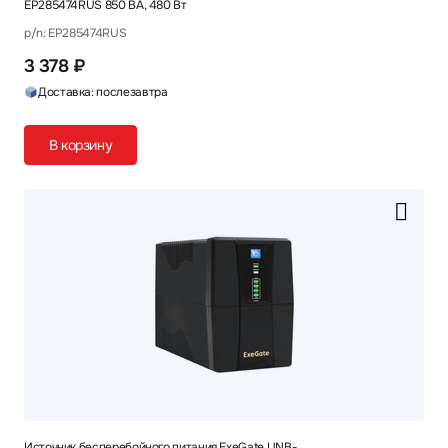
EP285474RUS 850 ВА, 480 Вт
p/n: EP285474RUS
3 378 ₽
Доставка: послезавтра
В корзину
Источник бесперебойного питания ExeGate UNB-