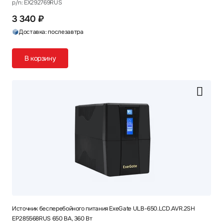
p/n: EX292769RUS
3 340 ₽
Доставка: послезавтра
В корзину
Источник бесперебойного питания ExeGate ULB-650.LCD.AVR.2SH
EP285568RUS 650 ВА, 360 Вт