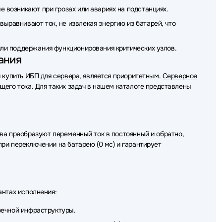
 возникают при грозах или авариях на подстанциях.
йного питания (ИБП - UPS) VOLTA
ыравнивают ток, не извлекая энергию из батарей, что
ки бесперебойного питания (ИБП - UPS) Schneider Electric
ли поддержания функционирования критических узлов.
го питания (ИБП - UPS) CBR
ания
ойного питания (ИБП - UPS) Tripp-Lite
й купить ИБП для
сервера
, является приоритетным.
Серверное
его тока. Для таких задач в нашем каталоге представлены
еребойного питания (ИБП - UPS) ABB
перебойного питания (ИБП - UPS) HPE
ребойного питания (ИБП - UPS) Irbis
ва преобразуют переменный ток в постоянный и обратно,
ри переключении на батарею (0 мс) и гарантирует
и бесперебойного питания (ИБП - UPS) Norden
бойного питания (ИБП - UPS) Qdion
 бесперебойного питания (ИБП - UPS) CROWN
антах исполнения:
еребойного питания (ИБП - UPS) Парус Электро
оечной инфраструктуры.