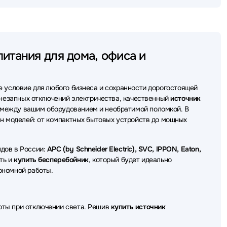
еребойного питания (ИБП - UPS) Tuncmatik
ки бесперебойного питания (ИБП - UPS) FSP
итания для дома, офиса и
бойного питания (ИБП - UPS) Штиль
бойного питания (ИБП - UPS) БАСТИОН
е условие для любого бизнеса и сохранности дорогостоящей
бесперебойного питания (ИБП - UPS) ITK
 внезапных отключений электричества, качественный
источник
между вашим оборудованием и необратимой поломкой. В
бойного питания (ИБП - UPS) Legrand
ен моделей: от компактных бытовых устройств до мощных
ники бесперебойного питания (ИБП - UPS) MARSRIVA
дов в России:
APC (by Schneider Electric), SVC, IPPON, Eaton,
еребойного питания (ИБП - UPS) ACD
ть и
купить бесперебойник
, который будет идеально
ономной работы.
ребойного питания (ИБП - UPS) ADC
ебойного питания (ИБП - UPS) Borri
оты при отключении света. Решив
купить источник
ойного питания (ИБП - UPS) Delta Battery