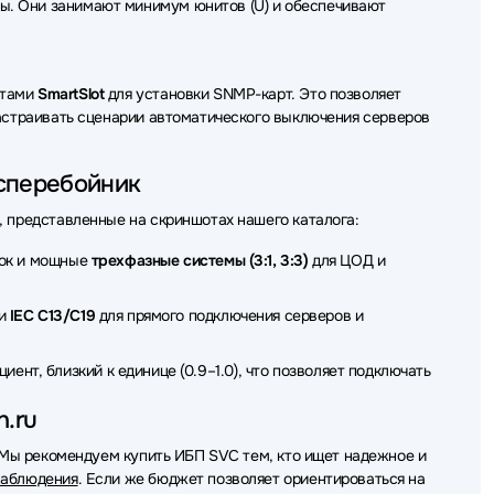
ы. Они занимают минимум юнитов (U) и обеспечивают
ртами
SmartSlot
для установки SNMP-карт. Это позволяет
настраивать сценарии автоматического выключения серверов
есперебойник
, представленные на скриншотах нашего каталога:
зок и мощные
трехфазные системы (3:1, 3:3)
для ЦОД и
ли
IEC C13/C19
для прямого подключения серверов и
ент, близкий к единице (0.9–1.0), что позволяет подключать
h.ru
 Мы рекомендуем купить ИБП SVC тем, кто ищет надежное и
наблюдения
. Если же бюджет позволяет ориентироваться на