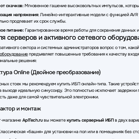
от скачков:
Мгновенное гашение высоковольтных импульсов, которые
ки бесперебойного питания (ИБП - UPS) 2E
Источники бесперебо
зация напряжения:
Линейно-интерактивные модели с функцией AVR в
ки бесперебойного питания (ИБП - UPS) Сайбер Электро
Источни
льно продлевает их срок службы.
ое питание:
Гарантированное время работы для сохранения данных и
ки бесперебойного питания (ИБП - UPS)
Источники бесперебойно
я серверов и активного сетевого оборудов
ки бесперебойного питания (ИБП - UPS) Sven
Источники беспереб
ративного сектора и системных администраторов вопрос о том, како
 оборудование
предъявляет повышенные требования к качеству входящ
ки бесперебойного питания (ИБП - UPS) Hikvision
Источники бесп
нальные решения:
ки бесперебойного питания (ИБП - UPS) Crusader
Источники бес
тура Online (Двойное преобразование)
ки бесперебойного питания (ИБП - UPS) OPTIMA
Источники беспе
рных стоек мы рекомендуем купить ИБП онлайн-типа. Такие устройст
а выходе идеальную синусоиду. Это полностью исключает задержки п
ки бесперебойного питания (ИБП - UPS) HIDEN EXPERT
Источник
сть даже для самой чувствительной электроники.
ки бесперебойного питания (ИБП - UPS) NJoy
Источники беспере
актор и монтаж
ки бесперебойного питания (ИБП - UPS) CROWN micro
Источники
т-магазине
AplTech.ru
вы можете
купить серверный ИБП
в двух вари
ки бесперебойного питания (ИБП - UPS) Dimprom
Источники бесп
лассическая «башня» для установки на пол или в помещениях без ст