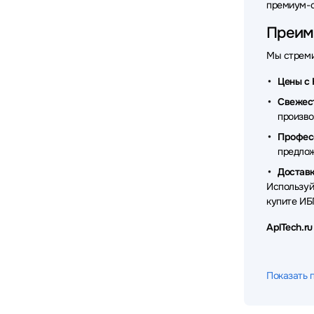
премиум-с
Преиму
Мы стреми
Цены с 
Свежес
произво
Профес
предло
Доставк
Используй
купите ИБ
AplTech.r
Показать 