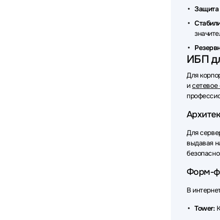
Защита 
Источни
Стабили
Источни
значите
Резервн
Источни
ИБП дл
Источни
Для корпо
и
сетевое
Источни
профессио
Источни
Архитек
Источни
Для серве
выдавая н
Источни
безопасно
Источни
Форм-ф
Источни
В интерне
Источни
Tower:
К