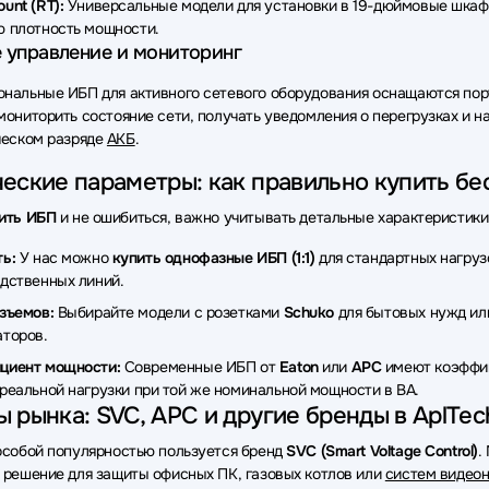
unt (RT):
Универсальные модели для установки в 19-дюймовые шкаф
 плотность мощности.
 управление и мониторинг
нальные ИБП для активного сетевого оборудования оснащаются по
мониторить состояние сети, получать уведомления о перегрузках и 
ческом разряде
АКБ
.
еские параметры: как правильно купить б
ить ИБП
и не ошибиться, важно учитывать детальные характеристики
ь:
У нас можно
купить однофазные ИБП (1:1)
для стандартных нагру
дственных линий.
зъемов:
Выбирайте модели с розетками
Schuko
для бытовых нужд и
торов.
циент мощности:
Современные ИБП от
Eaton
или
APC
имеют коэффици
реальной нагрузки при той же номинальной мощности в ВА.
 рынка: SVC, APC и другие бренды в AplTec
особой популярностью пользуется бренд
SVC (Smart Voltage Control)
.
 решение для защиты офисных ПК, газовых котлов или
систем видео