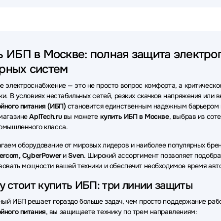
ки бесперебойного питания (ИБП - UPS) Импульс
Источники бесп
ки бесперебойного питания (ИБП - UPS) Systeme Electric
Источни
ь ИБП в Москве: полная защита электроп
ки бесперебойного питания (ИБП - UPS) Delta
Источники беспере
рных систем
ки бесперебойного питания (ИБП - UPS) SNR
Источники беспере
е электроснабжение — это не просто вопрос комфорта, а критическо
ки бесперебойного питания (ИБП - UPS) SMARTWATT
Источники 
ки. В условиях нестабильных сетей, резких скачков напряжения или
йного питания (ИБП)
становится единственным надежным барьером 
ки бесперебойного питания (ИБП - UPS) Vertiv
Источники беспере
магазине
AplTech.ru
вы можете
купить ИБП в Москве
, выбрав из сот
омышленного класса.
ки бесперебойного питания (ИБП - UPS) Связь инжиниринг
Источ
гаем оборудование от мировых лидеров и наиболее популярных брен
ки бесперебойного питания (ИБП - UPS) ELTENA
Источники бесп
wercom, CyberPower
и
Sven
. Широкий ассортимент позволяет подобра
вовать мощности вашей техники и обеспечит необходимое время авт
ки бесперебойного питания (ИБП - UPS) Astergo
Источники беспе
 стоит купить ИБП: три линии защиты
ки бесперебойного питания (ИБП - UPS) Raskat
Источники беспер
ый ИБП решает гораздо больше задач, чем просто поддержание раб
йного питания
, вы защищаете технику по трем направлениям:
ки бесперебойного питания (ИБП - UPS) DKC
Источники беспереб