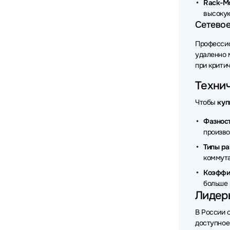
Rack-Mo
высокую
Сетевое
Профессио
удаленно 
при крити
Технич
Чтобы
куп
Фазност
произво
Типы ра
коммута
Коэффи
больше 
Лидеры
В России 
доступное