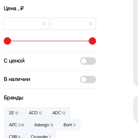
Цена
, ₽
С ценой
В наличии
Бренды
2E
ACD
ADC
10
12
13
APC
Astergo
Borri
108
15
11
CBR
Crusader
6
2