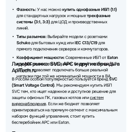
Сайбер Электро
Фазность:
У нас можно
купить однофазные ИБП (1:1)
для стандартных нагрузок и мощные
трехфазные
Источники бесперебойного питания (ИБП - UPS)
системы (3:1, 3:3)
для ЦОД и производственных
Schneider Electric
линий.
Источники бесперебойного питания (ИБП - UPS)
Типы разъемов:
Выбирайте модели с розетками
CBR
Schuko
для бытовых нужд или
IEC C13/C19
для
прямого подключения серверов и коммутаторов.
Источники бесперебойного питания (ИБП - UPS)
Коэффициент мощности:
Современные ИБП от
Eaton
Sven
Лидеры рынка: SVC, APC и другие бренды в
или
APC
имеют коэффициент, близкий к единице (0.9–
AplTech.ru
1.0), что позволяет подключать больше реальной
Источники бесперебойного питания (ИБП - UPS)
нагрузки при той же номинальной мощности в ВА.
В России особой популярностью пользуется бренд
SVC
Источники бесперебойного питания (ИБП - UPS)
(Smart Voltage Control)
. Мы рекомендуем купить ИБП
Tripp-Lite
SVC тем, кто ищет надежное и доступное решение для
защиты офисных ПК, газовых котлов или
систем
Источники бесперебойного питания (ИБП - UPS)
видеонаблюдения
. Если же бюджет позволяет
Hikvision
ориентироваться на премиум-сегмент с максимальным
набором функций управления, стоит купить
Источники бесперебойного питания (ИБП - UPS)
бесперебойник APC или Eaton.
ABB