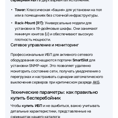
серверный ИБП
в двух вариантах исполнения:
Astergo
Tower:
Классическая «башня» для установки на пол
Источники бесперебойного питания (ИБП - UPS)
или в помещениях без стоечной инфраструктуры.
ADC
Rack-Mount (RT):
Универсальные модели для
Источники бесперебойного питания (ИБП - UPS)
установки в 19-дюймовые шкафы. Они занимают
Raskat
минимум юнитов (U) и обеспечивают высокую
плотность мощности.
Источники бесперебойного питания (ИБП - UPS)
Сетевое управление и мониторинг
DKC
Профессиональные ИБП для активного сетевого
Источники бесперебойного питания (ИБП - UPS)
оборудования оснащаются портами
SmartSlot
для
Borri
установки SNMP-карт. Это позволяет удаленно
мониторить состояние сети, получать уведомления о
Источники бесперебойного питания (ИБП - UPS)
перегрузках и настраивать сценарии автоматического
Delta Battery
выключения серверов при критическом разряде
АКБ
.
Источники бесперебойного питания (ИБП - UPS) 2E
Технические параметры: как правильно
купить бесперебойник
Источники бесперебойного питания (ИБП - UPS)
Чтобы
купить ИБП
и не ошибиться, важно учитывать
VOLTA
детальные характеристики, представленные на
скриншотах нашего каталога:
Источники бесперебойного питания (ИБП - UPS)