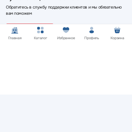
Обратитесь в службу поддержки клиентов и мы обязательно
вам поможем
Связаться с нами
Главная
Каталог
Избранное
Профиль
Корзина
Сайт носит информационный характер и не является
публичной офертой.
Цена, внешний вид, цвет, комплектация и характеристики
товаров указаны для ознакомительных целей и могут не
совпадать с соответствующими параметрами поставляемых
товаров - уточняйте информацию у менеджера при
оформлении заказа.
Политика конфиденциальности
© 2012 — 2026 ООО «Эпл Тэк»