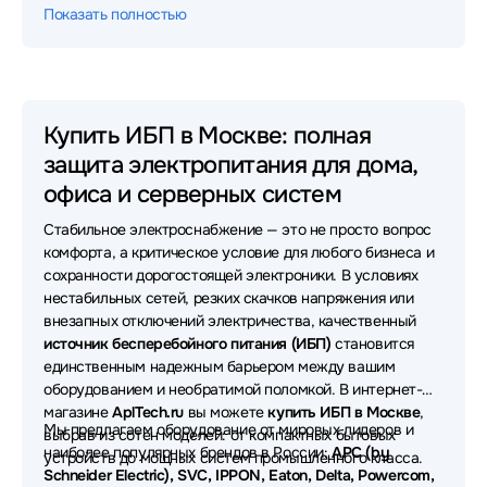
Показать полностью
Источники бесперебойного питания (ИБП - UPS)
IPPON
Источники бесперебойного питания (ИБП - UPS)
Eaton
Купить ИБП в Москве: полная
защита электропитания для дома,
Источники бесперебойного питания (ИБП - UPS)
Powercom
офиса и серверных систем
Стабильное электроснабжение — это не просто вопрос
Источники бесперебойного питания (ИБП - UPS)
CyberPower
комфорта, а критическое условие для любого бизнеса и
сохранности дорогостоящей электроники. В условиях
Источники бесперебойного питания (ИБП - UPS)
нестабильных сетей, резких скачков напряжения или
Powerman
внезапных отключений электричества, качественный
источник бесперебойного питания (ИБП)
становится
Источники бесперебойного питания (ИБП - UPS)
единственным надежным барьером между вашим
SVC
оборудованием и необратимой поломкой. В интернет-
магазине
AplTech.ru
вы можете
купить ИБП в Москве
,
Источники бесперебойного питания (ИБП - UPS)
Мы предлагаем оборудование от мировых лидеров и
выбрав из сотен моделей: от компактных бытовых
Импульс
наиболее популярных брендов в России:
APC (by
устройств до мощных систем промышленного класса.
Schneider Electric), SVC, IPPON, Eaton, Delta, Powercom,