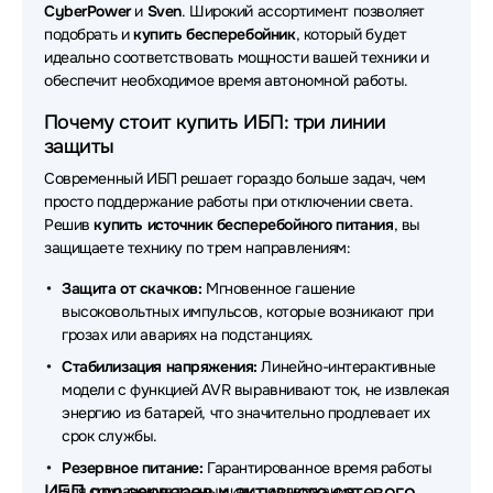
Источники бесперебойного питания (ИБП - UPS)
CyberPower
и
Sven
. Широкий ассортимент позволяет
Tuncmatik
подобрать и
купить бесперебойник
, который будет
идеально соответствовать мощности вашей техники и
Источники бесперебойного питания (ИБП - UPS)
обеспечит необходимое время автономной работы.
Systeme Electric
Почему стоит купить ИБП: три линии
Источники бесперебойного питания (ИБП - UPS)
защиты
FSP
Современный ИБП решает гораздо больше задач, чем
просто поддержание работы при отключении света.
Источники бесперебойного питания (ИБП - UPS)
Delta
Решив
купить источник бесперебойного питания
, вы
защищаете технику по трем направлениям:
Источники бесперебойного питания (ИБП - UPS)
Защита от скачков:
Мгновенное гашение
Штиль
высоковольтных импульсов, которые возникают при
Источники бесперебойного питания (ИБП - UPS)
грозах или авариях на подстанциях.
SNR
Стабилизация напряжения:
Линейно-интерактивные
модели с функцией AVR выравнивают ток, не извлекая
Источники бесперебойного питания (ИБП - UPS)
энергию из батарей, что значительно продлевает их
БАСТИОН
срок службы.
Источники бесперебойного питания (ИБП - UPS)
Резервное питание:
Гарантированное время работы
Legrand
ИБП для серверов и активного сетевого
для сохранения данных или поддержания