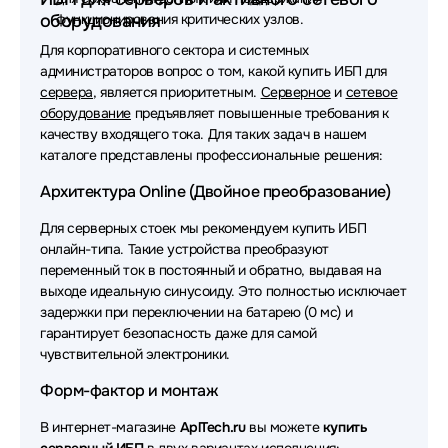
оборудования
функционирования критических узлов.
Источники бесперебойного питания (ИБП - UPS)
Для корпоративного сектора и системных
SMARTWATT
администраторов вопрос о том, какой купить ИБП для
сервера
, является приоритетным.
Серверное
и
сетевое
Источники бесперебойного питания (ИБП - UPS) ITK
оборудование
предъявляет повышенные требования к
качеству входящего тока. Для таких задач в нашем
Источники бесперебойного питания (ИБП - UPS)
каталоге представлены профессиональные решения:
Vertiv
Архитектура Online (Двойное преобразование)
Источники бесперебойного питания (ИБП - UPS)
Связь инжиниринг
Для серверных стоек мы рекомендуем купить ИБП
онлайн-типа. Такие устройства преобразуют
Источники бесперебойного питания (ИБП - UPS)
переменный ток в постоянный и обратно, выдавая на
MARSRIVA
выходе идеальную синусоиду. Это полностью исключает
задержки при переключении на батарею (0 мс) и
Источники бесперебойного питания (ИБП - UPS)
гарантирует безопасность даже для самой
ELTENA
чувствительной электроники.
Источники бесперебойного питания (ИБП - UPS)
Форм-фактор и монтаж
ACD
В интернет-магазине
AplTech.ru
вы можете
купить
Источники бесперебойного питания (ИБП - UPS)