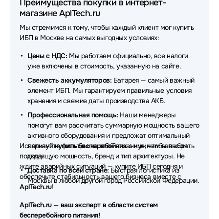
Преимущества покупки в интернет-
Источники бесперебойного питания (ИБП - UPS)
магазине AplTech.ru
OPTIMA
Мы стремимся к тому, чтобы каждый клиент мог купить
Источники бесперебойного питания (ИБП - UPS)
ИБП в Москве на самых выгодных условиях:
Crusader
Цены с НДС:
Мы работаем официально, все налоги
Источники бесперебойного питания (ИБП - UPS)
уже включены в стоимость, указанную на сайте.
HPE
Свежесть аккумуляторов:
Батарея — самый важный
элемент ИБП. Мы гарантируем правильные условия
Источники бесперебойного питания (ИБП - UPS)
хранения и свежие даты производства АКБ.
NJoy
Профессиональная помощь:
Наши менеджеры
Источники бесперебойного питания (ИБП - UPS)
помогут вам рассчитать суммарную мощность вашего
Irbis
активного оборудования и предложат оптимальный
Используйте фильтры на этой странице, чтобы выбрать
вариант
купить бесперебойник
с нужным запасом
Источники бесперебойного питания (ИБП - UPS)
подходящую мощность, бренд и тип архитектуры. Не
хода.
HIDEN EXPERT
ждите аварийных ситуаций — купите ИБП сегодня и
Доставка по всей стране:
Быстрая логистика из
обеспечьте стабильность вашего бизнеса вместе с
Москвы в любой другой город Российской Федерации.
Источники бесперебойного питания (ИБП - UPS)
AplTech.ru
!
Norden
AplTech.ru — ваш эксперт в области систем
Источники бесперебойного питания (ИБП - UPS)
бесперебойного питания!