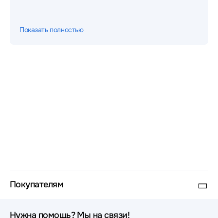
CROWN
Источники бесперебойного питания (ИБП - UPS)
Показать полностью
Dimprom
Источники бесперебойного питания (ИБП - UPS)
Парус Электро
Источники бесперебойного питания (ИБП - UPS)
Qdion
Источники бесперебойного питания (ИБП - UPS)
CROWN micro
Покупателям
Нужна помощь? Мы на связи!