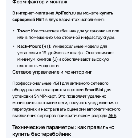
Форм-фактор и монтаж
ACD
В интернет-магазине
AplTech.ru
вы можете
купить
Источники бесперебойного питания (ИБП - UPS)
серверный ИБП
в двух вариантах исполнения:
Astergo
Tower:
Классическая «башня» для установки на пол
Источники бесперебойного питания (ИБП - UPS)
или в помещениях без стоечной инфраструктуры.
Raskat
Rack-Mount (RT):
Универсальные модели для
Источники бесперебойного питания (ИБП - UPS)
установки в 19-дюймовые шкафы. Они занимают
ADC
минимум юнитов (U) и обеспечивают высокую
плотность мощности.
Источники бесперебойного питания (ИБП - UPS)
Сетевое управление и мониторинг
Borri
Профессиональные ИБП для активного сетевого
Источники бесперебойного питания (ИБП - UPS)
оборудования оснащаются портами
SmartSlot
для
DKC
установки SNMP-карт. Это позволяет удаленно
мониторить состояние сети, получать уведомления о
Источники бесперебойного питания (ИБП - UPS)
перегрузках и настраивать сценарии автоматического
Delta Battery
выключения серверов при критическом разряде
АКБ
.
Источники бесперебойного питания (ИБП - UPS) 2E
Технические параметры: как правильно
купить бесперебойник