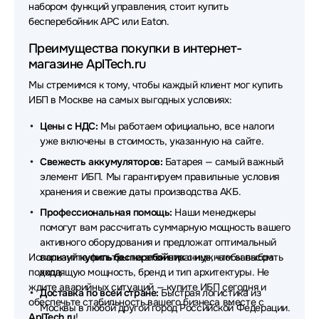
набором функций управления, стоит купить
Источники бесперебойного питания (ИБП - UPS)
бесперебойник APC или Eaton.
ABB
Преимущества покупки в интернет-
Источники бесперебойного питания (ИБП - UPS)
магазине AplTech.ru
Crusader
Мы стремимся к тому, чтобы каждый клиент мог купить
Источники бесперебойного питания (ИБП - UPS)
ИБП в Москве на самых выгодных условиях:
HPE
Цены с НДС:
Мы работаем официально, все налоги
Источники бесперебойного питания (ИБП - UPS)
уже включены в стоимость, указанную на сайте.
OPTIMA
Свежесть аккумуляторов:
Батарея — самый важный
элемент ИБП. Мы гарантируем правильные условия
Источники бесперебойного питания (ИБП - UPS)
хранения и свежие даты производства АКБ.
Irbis
Профессиональная помощь:
Наши менеджеры
Источники бесперебойного питания (ИБП - UPS)
помогут вам рассчитать суммарную мощность вашего
HIDEN EXPERT
активного оборудования и предложат оптимальный
Используйте фильтры на этой странице, чтобы выбрать
вариант
купить бесперебойник
с нужным запасом
Источники бесперебойного питания (ИБП - UPS)
подходящую мощность, бренд и тип архитектуры. Не
хода.
Norden
ждите аварийных ситуаций — купите ИБП сегодня и
Доставка по всей стране:
Быстрая логистика из
обеспечьте стабильность вашего бизнеса вместе с
Москвы в любой другой город Российской Федерации.
Источники бесперебойного питания (ИБП - UPS)
AplTech.ru
!