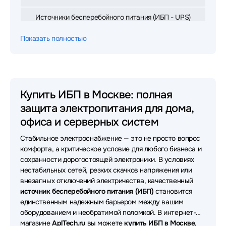
Источники бесперебойного питания (ИБП - UPS)
APC
Показать полностью
Источники бесперебойного питания (ИБП - UPS)
IPPON
Источники бесперебойного питания (ИБП - UPS)
Eaton
Купить ИБП в Москве: полная
защита электропитания для дома,
Источники бесперебойного питания (ИБП - UPS)
Powercom
офиса и серверных систем
Стабильное электроснабжение — это не просто вопрос
Источники бесперебойного питания (ИБП - UPS)
CyberPower
комфорта, а критическое условие для любого бизнеса и
сохранности дорогостоящей электроники. В условиях
Источники бесперебойного питания (ИБП - UPS)
нестабильных сетей, резких скачков напряжения или
SVC
внезапных отключений электричества, качественный
источник бесперебойного питания (ИБП)
становится
Источники бесперебойного питания (ИБП - UPS)
единственным надежным барьером между вашим
Powerman
оборудованием и необратимой поломкой. В интернет-
магазине
AplTech.ru
вы можете
купить ИБП в Москве
,