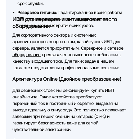
срок службы.
Источники бесперебойного питания (ИБП - UPS)
Резервное питание:
Гарантированное время работы
SMARTWATT
ИБП для серверов и активного сетевого
для сохранения данных или поддержания
оборудования
функционирования критических узлов.
Источники бесперебойного питания (ИБП - UPS) ITK
Для корпоративного сектора и системных
администраторов вопрос о том, какой купить ИБП для
Источники бесперебойного питания (ИБП - UPS)
сервера
, является приоритетным.
Серверное
и
сетевое
Vertiv
оборудование
предъявляет повышенные требования к
качеству входящего тока. Для таких задач в нашем
Источники бесперебойного питания (ИБП - UPS)
каталоге представлены профессиональные решения:
Legrand
Архитектура Online (Двойное преобразование)
Источники бесперебойного питания (ИБП - UPS)
ELTENA
Для серверных стоек мы рекомендуем купить ИБП
онлайн-типа. Такие устройства преобразуют
Источники бесперебойного питания (ИБП - UPS)
переменный ток в постоянный и обратно, выдавая на
Связь инжиниринг
выходе идеальную синусоиду. Это полностью исключает
задержки при переключении на батарею (0 мс) и
Источники бесперебойного питания (ИБП - UPS)
гарантирует безопасность даже для самой
MARSRIVA
чувствительной электроники.
Источники бесперебойного питания (ИБП - UPS)