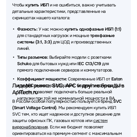
Источники бесперебойного питания (ИБП - UPS)
Чтобы
купить ИБП
и не ошибиться, важно учитывать
VOLTA
детальные характеристики, представленные на
скриншотах нашего каталога:
Источники бесперебойного питания (ИБП - UPS)
Сайбер Электро
Фазность:
У нас можно
купить однофазные ИБП (1:1)
для стандартных нагрузок и мощные
трехфазные
Источники бесперебойного питания (ИБП - UPS)
системы (3:1, 3:3)
для ЦОД и производственных
Schneider Electric
линий.
Источники бесперебойного питания (ИБП - UPS)
Типы разъемов:
Выбирайте модели с розетками
Sven
Schuko
для бытовых нужд или
IEC C13/C19
для
прямого подключения серверов и коммутаторов.
Источники бесперебойного питания (ИБП - UPS)
Коэффициент мощности:
Современные ИБП от
Eaton
Лидеры рынка: SVC, APC и другие бренды в
или
APC
имеют коэффициент, близкий к единице (0.9–
Источники бесперебойного питания (ИБП - UPS)
AplTech.ru
1.0), что позволяет подключать больше реальной
CBR
нагрузки при той же номинальной мощности в ВА.
В России особой популярностью пользуется бренд
SVC
Источники бесперебойного питания (ИБП - UPS)
(Smart Voltage Control)
. Мы рекомендуем купить ИБП
Tripp-Lite
SVC тем, кто ищет надежное и доступное решение для
защиты офисных ПК, газовых котлов или
систем
Источники бесперебойного питания (ИБП - UPS)
видеонаблюдения
. Если же бюджет позволяет
Hikvision
ориентироваться на премиум-сегмент с максимальным