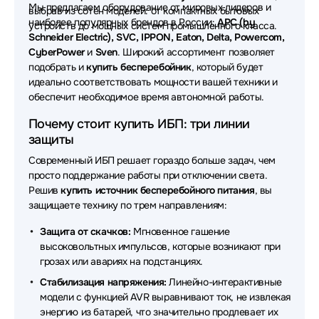
Источники бесперебойного питания (ИБП - UPS)
Мы предлагаем оборудование от мировых лидеров и
выбрав из сотен моделей: от компактных бытовых
Импульс
наиболее популярных брендов в России:
APC (by
устройств до мощных систем промышленного класса.
Schneider Electric), SVC, IPPON, Eaton, Delta, Powercom,
Источники бесперебойного питания (ИБП - UPS)
CyberPower
и
Sven
. Широкий ассортимент позволяет
Tuncmatik
подобрать и
купить бесперебойник
, который будет
идеально соответствовать мощности вашей техники и
Источники бесперебойного питания (ИБП - UPS)
обеспечит необходимое время автономной работы.
Systeme Electric
Почему стоит купить ИБП: три линии
Источники бесперебойного питания (ИБП - UPS)
защиты
FSP
Современный ИБП решает гораздо больше задач, чем
просто поддержание работы при отключении света.
Источники бесперебойного питания (ИБП - UPS)
Delta
Решив
купить источник бесперебойного питания
, вы
защищаете технику по трем направлениям:
Источники бесперебойного питания (ИБП - UPS)
Защита от скачков:
Мгновенное гашение
Штиль
высоковольтных импульсов, которые возникают при
Источники бесперебойного питания (ИБП - UPS)
грозах или авариях на подстанциях.
SNR
Стабилизация напряжения:
Линейно-интерактивные
модели с функцией AVR выравнивают ток, не извлекая
Источники бесперебойного питания (ИБП - UPS)
энергию из батарей, что значительно продлевает их
БАСТИОН