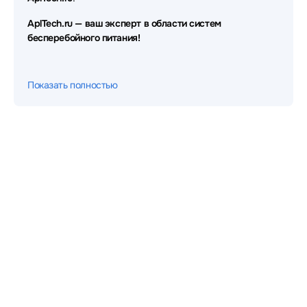
NJoy
AplTech.ru — ваш эксперт в области систем
Источники бесперебойного питания (ИБП - UPS)
бесперебойного питания!
Парус Электро
Источники бесперебойного питания (ИБП - UPS)
Показать полностью
Qdion
Источники бесперебойного питания (ИБП - UPS)
CROWN micro
Источники бесперебойного питания (ИБП - UPS)
Dimprom
Источники бесперебойного питания (ИБП - UPS)
CROWN