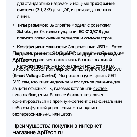
для стандартных нагрузок и мощные
трехфазные
Источники бесперебойного питания (ИБП - UPS)
системы (3:1, 3:3)
для ЦОД и производственных
Сайбер Электро
линий.
Источники бесперебойного питания (ИБП - UPS)
Типы разъемов:
Выбирайте модели с розетками
CBR
Schuko
для бытовых нужд или
IEC C13/C19
для
прямого подключения серверов и коммутаторов.
Источники бесперебойного питания (ИБП - UPS)
Коэффициент мощности:
Современные ИБП от
Eaton
Sven
Лидеры рынка: SVC, APC и другие бренды в
или
APC
имеют коэффициент, близкий к единице (0.9–
AplTech.ru
1.0), что позволяет подключать больше реальной
Источники бесперебойного питания (ИБП - UPS)
нагрузки при той же номинальной мощности в ВА.
В России особой популярностью пользуется бренд
SVC
Источники бесперебойного питания (ИБП - UPS)
(Smart Voltage Control)
. Мы рекомендуем купить ИБП
ABB
SVC тем, кто ищет надежное и доступное решение для
защиты офисных ПК, газовых котлов или
систем
Источники бесперебойного питания (ИБП - UPS)
видеонаблюдения
. Если же бюджет позволяет
Tripp-Lite
ориентироваться на премиум-сегмент с максимальным
набором функций управления, стоит купить
Источники бесперебойного питания (ИБП - UPS)
бесперебойник APC или Eaton.
Hikvision
Преимущества покупки в интернет-
Источники бесперебойного питания (ИБП - UPS)
магазине AplTech.ru
OPTIMA