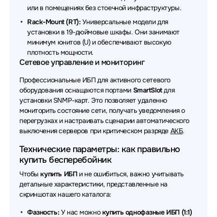
Источники бесперебойного питания (ИБП - UPS)
или в помещениях без стоечной инфраструктуры.
ADC
Rack-Mount (RT):
Универсальные модели для
Источники бесперебойного питания (ИБП - UPS)
установки в 19-дюймовые шкафы. Они занимают
Raskat
минимум юнитов (U) и обеспечивают высокую
плотность мощности.
Источники бесперебойного питания (ИБП - UPS)
Сетевое управление и мониторинг
DKC
Профессиональные ИБП для активного сетевого
Источники бесперебойного питания (ИБП - UPS)
оборудования оснащаются портами
SmartSlot
для
Borri
установки SNMP-карт. Это позволяет удаленно
мониторить состояние сети, получать уведомления о
Источники бесперебойного питания (ИБП - UPS)
перегрузках и настраивать сценарии автоматического
Delta Battery
выключения серверов при критическом разряде
АКБ
.
Источники бесперебойного питания (ИБП - UPS) 2E
Технические параметры: как правильно
купить бесперебойник
Источники бесперебойного питания (ИБП - UPS)
Чтобы
купить ИБП
и не ошибиться, важно учитывать
VOLTA
детальные характеристики, представленные на
скриншотах нашего каталога:
Источники бесперебойного питания (ИБП - UPS)
Schneider Electric
Фазность:
У нас можно
купить однофазные ИБП (1:1)