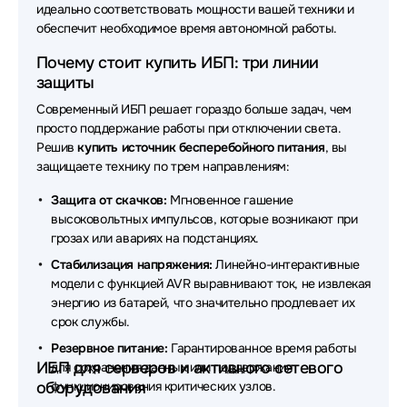
идеально соответствовать мощности вашей техники и
Источники бесперебойного питания (ИБП - UPS)
обеспечит необходимое время автономной работы.
Systeme Electric
Почему стоит купить ИБП: три линии
Источники бесперебойного питания (ИБП - UPS)
защиты
FSP
Современный ИБП решает гораздо больше задач, чем
просто поддержание работы при отключении света.
Источники бесперебойного питания (ИБП - UPS)
Delta
Решив
купить источник бесперебойного питания
, вы
защищаете технику по трем направлениям:
Источники бесперебойного питания (ИБП - UPS)
Защита от скачков:
Мгновенное гашение
SNR
высоковольтных импульсов, которые возникают при
Источники бесперебойного питания (ИБП - UPS)
грозах или авариях на подстанциях.
Штиль
Стабилизация напряжения:
Линейно-интерактивные
модели с функцией AVR выравнивают ток, не извлекая
Источники бесперебойного питания (ИБП - UPS)
энергию из батарей, что значительно продлевает их
БАСТИОН
срок службы.
Источники бесперебойного питания (ИБП - UPS)
Резервное питание:
Гарантированное время работы
Legrand
ИБП для серверов и активного сетевого
для сохранения данных или поддержания
оборудования
функционирования критических узлов.
Источники бесперебойного питания (ИБП - UPS)