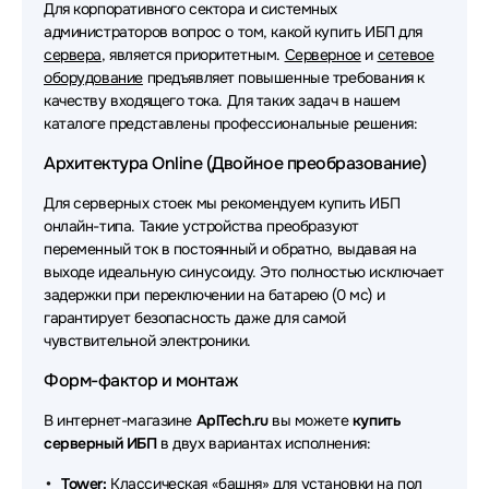
Для корпоративного сектора и системных
SMARTWATT
администраторов вопрос о том, какой купить ИБП для
сервера
, является приоритетным.
Серверное
и
сетевое
Источники бесперебойного питания (ИБП - UPS) ITK
оборудование
предъявляет повышенные требования к
качеству входящего тока. Для таких задач в нашем
Источники бесперебойного питания (ИБП - UPS)
каталоге представлены профессиональные решения:
Vertiv
Архитектура Online (Двойное преобразование)
Источники бесперебойного питания (ИБП - UPS)
Связь инжиниринг
Для серверных стоек мы рекомендуем купить ИБП
онлайн-типа. Такие устройства преобразуют
Источники бесперебойного питания (ИБП - UPS)
переменный ток в постоянный и обратно, выдавая на
ELTENA
выходе идеальную синусоиду. Это полностью исключает
задержки при переключении на батарею (0 мс) и
Источники бесперебойного питания (ИБП - UPS)
гарантирует безопасность даже для самой
MARSRIVA
чувствительной электроники.
Источники бесперебойного питания (ИБП - UPS)
Форм-фактор и монтаж
ACD
В интернет-магазине
AplTech.ru
вы можете
купить
Источники бесперебойного питания (ИБП - UPS)
серверный ИБП
в двух вариантах исполнения:
Astergo
Tower:
Классическая «башня» для установки на пол