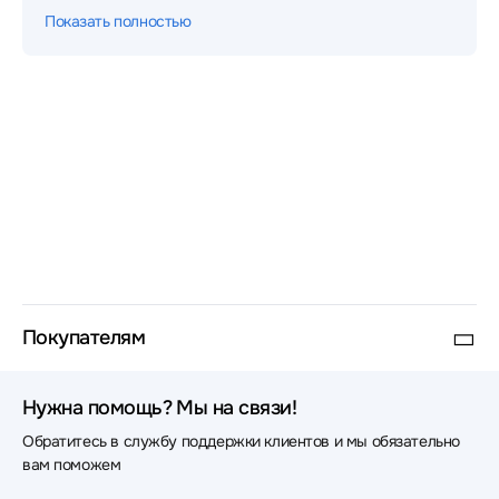
Источники бесперебойного питания (ИБП - UPS)
Показать полностью
Dimprom
Источники бесперебойного питания (ИБП - UPS)
Парус Электро
Источники бесперебойного питания (ИБП - UPS)
Qdion
Источники бесперебойного питания (ИБП - UPS)
CROWN micro
Покупателям
Нужна помощь? Мы на связи!
Обратитесь в службу поддержки клиентов и мы обязательно
вам поможем