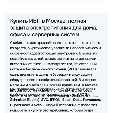
IPPON
Источники бесперебойного питания (ИБП - UPS)
Eaton
Купить ИБП в Москве: полная
защита электропитания для дома,
Источники бесперебойного питания (ИБП - UPS)
Powercom
офиса и серверных систем
Стабильное электроснабжение — это не просто вопрос
Источники бесперебойного питания (ИБП - UPS)
CyberPower
комфорта, а критическое условие для любого бизнеса и
сохранности дорогостоящей электроники. В условиях
Источники бесперебойного питания (ИБП - UPS)
нестабильных сетей, резких скачков напряжения или
SVC
внезапных отключений электричества, качественный
источник бесперебойного питания (ИБП)
становится
Источники бесперебойного питания (ИБП - UPS)
единственным надежным барьером между вашим
Powerman
оборудованием и необратимой поломкой. В интернет-
магазине
AplTech.ru
вы можете
купить ИБП в Москве
,
Источники бесперебойного питания (ИБП - UPS)
Мы предлагаем оборудование от мировых лидеров и
выбрав из сотен моделей: от компактных бытовых
Импульс
наиболее популярных брендов в России:
APC (by
устройств до мощных систем промышленного класса.
Schneider Electric), SVC, IPPON, Eaton, Delta, Powercom,
Источники бесперебойного питания (ИБП - UPS)
CyberPower
и
Sven
. Широкий ассортимент позволяет
Tuncmatik
подобрать и
купить бесперебойник
, который будет