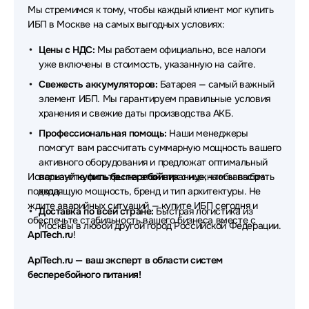
Мы стремимся к тому, чтобы каждый клиент мог купить
Источники бесперебойного питания (ИБП - UPS)
ИБП в Москве на самых выгодных условиях:
Crusader
Цены с НДС:
Мы работаем официально, все налоги
Источники бесперебойного питания (ИБП - UPS)
уже включены в стоимость, указанную на сайте.
HPE
Свежесть аккумуляторов:
Батарея — самый важный
элемент ИБП. Мы гарантируем правильные условия
Источники бесперебойного питания (ИБП - UPS)
хранения и свежие даты производства АКБ.
HIDEN EXPERT
Профессиональная помощь:
Наши менеджеры
Источники бесперебойного питания (ИБП - UPS)
помогут вам рассчитать суммарную мощность вашего
Norden
активного оборудования и предложат оптимальный
Используйте фильтры на этой странице, чтобы выбрать
вариант
купить бесперебойник
с нужным запасом
Источники бесперебойного питания (ИБП - UPS)
подходящую мощность, бренд и тип архитектуры. Не
хода.
NJoy
ждите аварийных ситуаций — купите ИБП сегодня и
Доставка по всей стране:
Быстрая логистика из
обеспечьте стабильность вашего бизнеса вместе с
Москвы в любой другой город Российской Федерации.
Источники бесперебойного питания (ИБП - UPS)
AplTech.ru
!
Irbis
AplTech.ru — ваш эксперт в области систем
Источники бесперебойного питания (ИБП - UPS)
бесперебойного питания!
CROWN