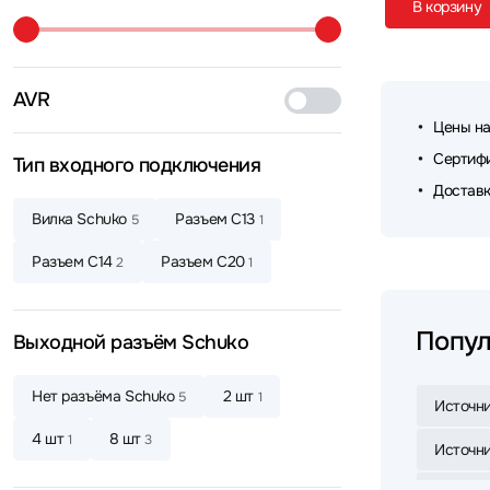
В корзину
AVR
Цены на
Сертифи
Тип входного подключения
Доставк
Вилка Schuko
Разъем C13
5
1
Разъем C14
Разъем С20
2
1
Попул
Выходной разъём Schuko
Нет разъёма Schuko
2 шт
5
1
Источни
4 шт
8 шт
1
3
Источни