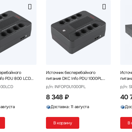
еребойного
Источник бесперебойного
Источ
nfo PDU 800 LCD
питания DKC Info PDU 1000PL
питан
INFOPDU800LCD
720W Shuko INFOPDU1000PL
SMALL
800LCD
p/n: INFOPDU1000PL
p/n: 
т
1000 ВА, 600 Вт
8 348 ₽
40 
 августа
Доставка: 11 августа
Дос
В корзину
В 