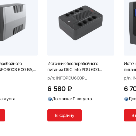
еребойного
Источник бесперебойного
Источ
NFO600S 600 ВА,
питания DKC Info PDU 600
питан
INFOPDU600PL 600 ВА, 360 Вт
INFOL
p/n: INFOPDU600PL
p/n: 
6 580 ₽
6 7
 августа
Доставка: 11 августа
Дос
В корзину
В 