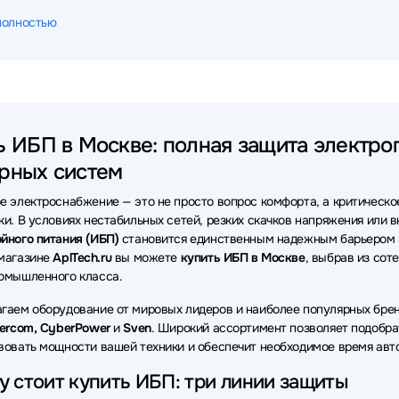
ки бесперебойного питания (ИБП - UPS) Powercom
Источники бе
полностью
ки бесперебойного питания (ИБП - UPS) Powerman
Источники бе
ки бесперебойного питания (ИБП - UPS) Импульс
Источники бесп
ки бесперебойного питания (ИБП - UPS) Systeme Electric
Источни
ь ИБП в Москве: полная защита электроп
ки бесперебойного питания (ИБП - UPS) Delta
Источники беспере
рных систем
ки бесперебойного питания (ИБП - UPS) SNR
Источники беспере
е электроснабжение — это не просто вопрос комфорта, а критическо
ки бесперебойного питания (ИБП - UPS) SMARTWATT
Источники 
ки. В условиях нестабильных сетей, резких скачков напряжения или
йного питания (ИБП)
становится единственным надежным барьером 
ки бесперебойного питания (ИБП - UPS) Vertiv
Источники беспере
магазине
AplTech.ru
вы можете
купить ИБП в Москве
, выбрав из сот
омышленного класса.
ки бесперебойного питания (ИБП - UPS) Связь инжиниринг
Источ
гаем оборудование от мировых лидеров и наиболее популярных брен
ки бесперебойного питания (ИБП - UPS) ELTENA
Источники бесп
wercom, CyberPower
и
Sven
. Широкий ассортимент позволяет подобра
вовать мощности вашей техники и обеспечит необходимое время авт
ки бесперебойного питания (ИБП - UPS) Astergo
Источники беспе
 стоит купить ИБП: три линии защиты
ки бесперебойного питания (ИБП - UPS) Raskat
Источники беспер