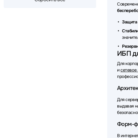
Современн
бесперебо
Источни
Защита 
Источни
Стабили
Источни
значите
Резервн
Источни
ИБП дл
Источни
Для корпо
и
сетевое
Источни
профессио
Источни
Архитек
Источни
Для серве
выдавая н
Источни
безопасно
Источни
Форм-ф
Источни
В интерне