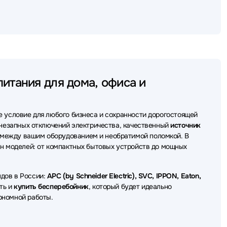
сперебойного питания (ИБП - UPS) CyberPower
сперебойного питания (ИБП - UPS) SVC
еребойного питания (ИБП - UPS) Tuncmatik
ки бесперебойного питания (ИБП - UPS) FSP
итания для дома, офиса и
бойного питания (ИБП - UPS) Штиль
бойного питания (ИБП - UPS) БАСТИОН
е условие для любого бизнеса и сохранности дорогостоящей
бесперебойного питания (ИБП - UPS) ITK
 внезапных отключений электричества, качественный
источник
между вашим оборудованием и необратимой поломкой. В
бойного питания (ИБП - UPS) Legrand
ен моделей: от компактных бытовых устройств до мощных
ники бесперебойного питания (ИБП - UPS) MARSRIVA
дов в России:
APC (by Schneider Electric), SVC, IPPON, Eaton,
еребойного питания (ИБП - UPS) ACD
ть и
купить бесперебойник
, который будет идеально
ономной работы.
ребойного питания (ИБП - UPS) ADC
ебойного питания (ИБП - UPS) Borri