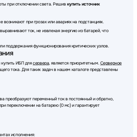
оты при отключении света. Решив
купить источник
ойного питания (ИБП - UPS) Delta Battery
 возникают при грозах или авариях на подстанциях.
йного питания (ИБП - UPS) VOLTA
ыравнивают ток, не извлекая энергию из батарей, что
ки бесперебойного питания (ИБП - UPS) Schneider Electric
ли поддержания функционирования критических узлов.
го питания (ИБП - UPS) CBR
ания
ойного питания (ИБП - UPS) Tripp-Lite
й купить ИБП для
сервера
, является приоритетным.
Серверное
его тока. Для таких задач в нашем каталоге представлены
еребойного питания (ИБП - UPS) ABB
перебойного питания (ИБП - UPS) HPE
ребойного питания (ИБП - UPS) Irbis
ва преобразуют переменный ток в постоянный и обратно,
ри переключении на батарею (0 мс) и гарантирует
и бесперебойного питания (ИБП - UPS) Norden
бойного питания (ИБП - UPS) Qdion
 бесперебойного питания (ИБП - UPS) CROWN
антах исполнения: