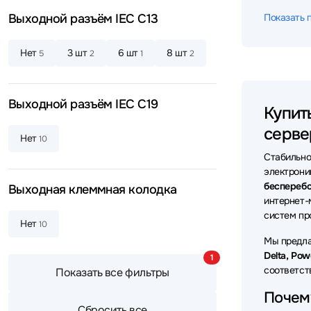
Источни
Выходной разъём IEC C13
Показать 
Источни
Нет
3 шт
6 шт
8 шт
5
2
1
2
Источни
Источни
Выходной разъём IEC C19
Купит
Источни
серве
Нет
10
Источни
Стабильно
Источни
электрони
бесперебо
Выходная клеммная колодка
Источни
интернет-
систем пр
Нет
Источни
10
Мы предла
Источни
Delta, Po
1
соответст
Показать все фильтры
Источни
Почему
Источни
Сбросить все