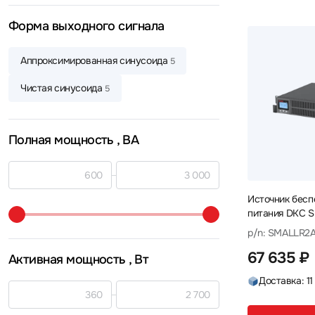
Systeme Electric
Tripp-Lite
27
4
Форма выходного сигнала
Vertiv
VOLTA
БАСТИОН
20
7
17
Аппроксимированная синусоида
5
Импульс
Парус Электро
52
1
Чистая синусоида
5
Сайбер Электро
8
Связь инжиниринг
Штиль
16
23
Полная мощность
, ВА
Источник бесп
питания DKC 
ВА, 1800 Вт
p/n: SMALLR2A
67 635 ₽
Активная мощность
, Вт
Доставка: 11