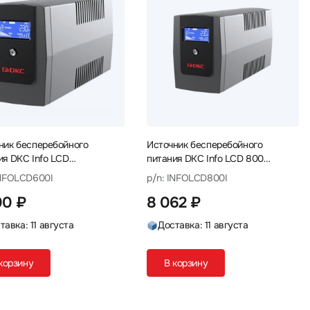
ник бесперебойного
Источник бесперебойного
ия DKC Info LCD
питания DKC Info LCD 800
CD600I 600 ВА, 360 Вт
INFOLCD800I 800 ВА, 480 Вт
INFOLCD600I
p/n: INFOLCD800I
00 ₽
8 062 ₽
тавка: 11 августа
Доставка: 11 августа
корзину
В корзину