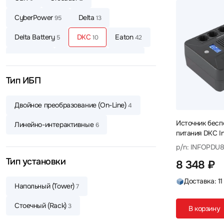
CyberPower
Delta
95
13
Delta Battery
DKC
Eaton
5
10
42
ELTENA
ExeGate
FSP
18
199
21
HIDEN EXPERT
Hikvision
2
2
Тип ИБП
HPE
IPPON
ITK
1
122
16
Двойное преобразование (On-Line)
4
Legrand
MARSRIVA
NJoy
18
17
1
Источник бесп
Линейно-интерактивные
6
питания DKC I
Norden
OPTIMA
2
3
480W Shuko 
p/n: INFOPDU
800 ВА, 480 В
Powercom
Powerman
115
66
Тип установки
8 348 ₽
Qdion
Raskat
1
13
Доставка: 11
Напольный (Tower)
7
Schneider Electric
SMARTWATT
7
14
Стоечный (Rack)
3
В корзину
SNR
SVC
27
72