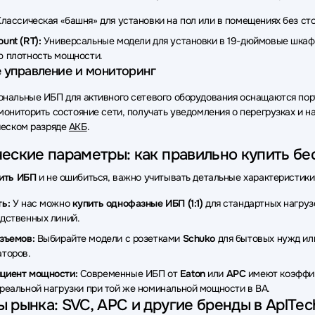
ки бесперебойного питания (ИБП - UPS) Dimprom
Источники бесп
лассическая «башня» для установки на пол или в помещениях без ст
unt (RT):
Универсальные модели для установки в 19-дюймовые шкаф
 плотность мощности.
 управление и мониторинг
нальные ИБП для активного сетевого оборудования оснащаются по
мониторить состояние сети, получать уведомления о перегрузках и 
ческом разряде
АКБ
.
еские параметры: как правильно купить б
ить ИБП
и не ошибиться, важно учитывать детальные характеристики
ь:
У нас можно
купить однофазные ИБП (1:1)
для стандартных нагру
дственных линий.
зъемов:
Выбирайте модели с розетками
Schuko
для бытовых нужд и
торов.
циент мощности:
Современные ИБП от
Eaton
или
APC
имеют коэффици
реальной нагрузки при той же номинальной мощности в ВА.
 рынка: SVC, APC и другие бренды в AplTec