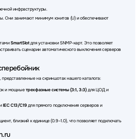
еребойного питания (ИБП - UPS) Парус Электро
оечной инфраструктуры.
ы. Они занимают минимум юнитов (U) и обеспечивают
ртами
SmartSlot
для установки SNMP-карт. Это позволяет
настраивать сценарии автоматического выключения серверов
есперебойник
, представленные на скриншотах нашего каталога:
зок и мощные
трехфазные системы (3:1, 3:3)
для ЦОД и
ли
IEC C13/C19
для прямого подключения серверов и
ент, близкий к единице (0.9–1.0), что позволяет подключать
h.ru