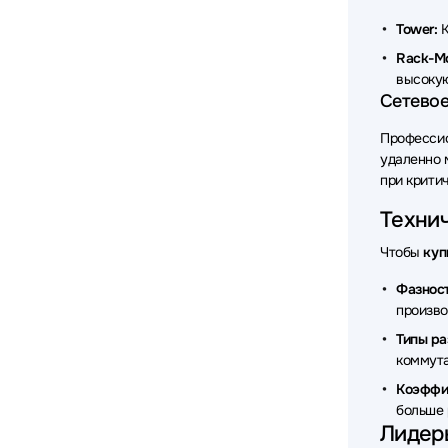
Источни
Tower:
К
Rack-Mo
высокую
Сетевое
Профессио
удаленно 
при крити
Технич
Чтобы
куп
Фазност
произво
Типы ра
коммута
Коэффи
больше 
Лидеры