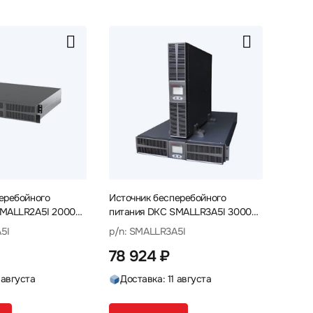
еребойного
Источник бесперебойного
SMALLR2A5I 2000
питания DKC SMALLR3A5I 3000
ВА, 2700 Вт
5I
p/n: SMALLR3A5I
78 924 ₽
 августа
Доставка: 11 августа