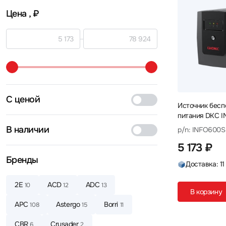
Цена
, ₽
С ценой
Источник бесп
питания DKC I
360 Вт
В наличии
p/n: INFO600S
5 173 ₽
Бренды
Доставка: 11
2E
ACD
ADC
10
12
13
В корзину
APC
Astergo
Borri
108
15
11
CBR
Crusader
6
2