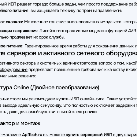
ый ИБП решает гораздо больше задач, чем просто поддержание раб
йного питания
, вы защищаете технику по трем направлениям:
ки бесперебойного питания (ИБП - UPS) DKC
Источники беспереб
от скачков:
Мгновенное гашение высоковольтных импульсов, которые
ки бесперебойного питания (ИБП - UPS) 2E
Источники бесперебо
зация напряжения:
Линейно-интерактивные модели с функцией AVR в
ки бесперебойного питания (ИБП - UPS) Сайбер Электро
Источни
льно продлевает их срок службы.
ое питание:
Гарантированное время работы для сохранения данных и
ки бесперебойного питания (ИБП - UPS)
Источники бесперебойно
я серверов и активного сетевого оборудов
ки бесперебойного питания (ИБП - UPS) Sven
Источники беспереб
ративного сектора и системных администраторов вопрос о том, како
 оборудование
предъявляет повышенные требования к качеству входящ
ки бесперебойного питания (ИБП - UPS) Hikvision
Источники бесп
нальные решения:
ки бесперебойного питания (ИБП - UPS) Crusader
Источники бес
тура Online (Двойное преобразование)
ки бесперебойного питания (ИБП - UPS) OPTIMA
Источники беспе
рных стоек мы рекомендуем купить ИБП онлайн-типа. Такие устройст
а выходе идеальную синусоиду. Это полностью исключает задержки п
ки бесперебойного питания (ИБП - UPS) HIDEN EXPERT
Источник
сть даже для самой чувствительной электроники.
ки бесперебойного питания (ИБП - UPS) NJoy
Источники беспере
актор и монтаж
ки бесперебойного питания (ИБП - UPS) CROWN micro
Источники
т-магазине
AplTech.ru
вы можете
купить серверный ИБП
в двух вари