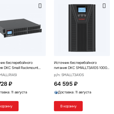
ник бесперебойного
Источник бесперебойного
ия DKC Small Rackmount
питания DKC SMALLT3A10S 1000
R1A5I 1000 ВА, 900 Вт
ВА, 900 Вт
SMALLR1A5I
p/n: SMALLT3A10S
728 ₽
64 595 ₽
тавка: 11 августа
Доставка: 11 августа
корзину
В корзину