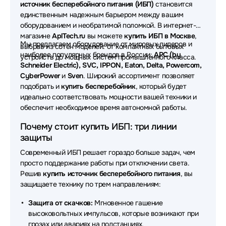
источник бесперебойного питания (ИБП)
становится
Источники бесперебойного питания (ИБП - UPS)
единственным надежным барьером между вашим
SVC
оборудованием и необратимой поломкой. В интернет-
магазине
AplTech.ru
вы можете
купить ИБП в Москве
,
Источники бесперебойного питания (ИБП - UPS)
Мы предлагаем оборудование от мировых лидеров и
выбрав из сотен моделей: от компактных бытовых
Импульс
наиболее популярных брендов в России:
APC (by
устройств до мощных систем промышленного класса.
Schneider Electric), SVC, IPPON, Eaton, Delta, Powercom,
Источники бесперебойного питания (ИБП - UPS)
CyberPower
и
Sven
. Широкий ассортимент позволяет
Tuncmatik
подобрать и
купить бесперебойник
, который будет
идеально соответствовать мощности вашей техники и
Источники бесперебойного питания (ИБП - UPS)
обеспечит необходимое время автономной работы.
Systeme Electric
Почему стоит купить ИБП: три линии
Источники бесперебойного питания (ИБП - UPS)
защиты
FSP
Современный ИБП решает гораздо больше задач, чем
просто поддержание работы при отключении света.
Источники бесперебойного питания (ИБП - UPS)
Delta
Решив
купить источник бесперебойного питания
, вы
защищаете технику по трем направлениям:
Источники бесперебойного питания (ИБП - UPS)
Защита от скачков:
Мгновенное гашение
Штиль
высоковольтных импульсов, которые возникают при
Источники бесперебойного питания (ИБП - UPS)
грозах или авариях на подстанциях.