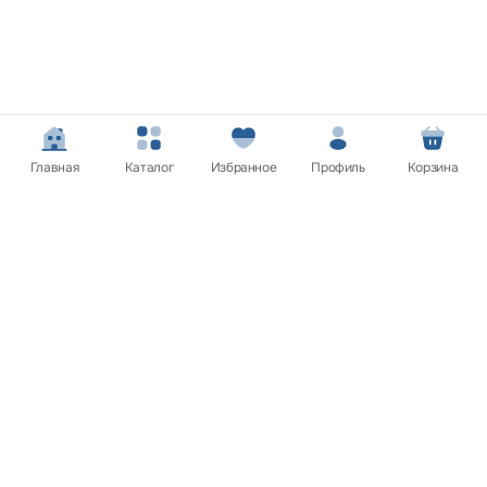
Главная
Каталог
Избранное
Профиль
Корзина
Покупателям
Нужна помощь? Мы на связи!
Обратитесь в службу поддержки клиентов и мы обязательно
вам поможем
Связаться с нами
Сайт носит информационный характер и не является