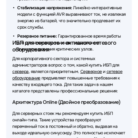
SNR
Стабилизация напряжения:
Линейно-интерактивные
модели с функцией AVR выравнивают ток, не извлекая
Источники бесперебойного питания (ИБП - UPS)
энергию из батарей, что значительно продлевает их
БАСТИОН
срок службы.
Источники бесперебойного питания (ИБП - UPS)
Резервное питание:
Гарантированное время работы
SMARTWATT
ИБП для серверов и активного сетевого
для сохранения данных или поддержания
оборудования
функционирования критических узлов.
Источники бесперебойного питания (ИБП - UPS) ITK
Для корпоративного сектора и системных
администраторов вопрос о том, какой купить ИБП для
Источники бесперебойного питания (ИБП - UPS)
сервера
, является приоритетным.
Серверное
и
сетевое
Vertiv
оборудование
предъявляет повышенные требования к
качеству входящего тока. Для таких задач в нашем
Источники бесперебойного питания (ИБП - UPS)
каталоге представлены профессиональные решения:
Legrand
Архитектура Online (Двойное преобразование)
Источники бесперебойного питания (ИБП - UPS)
MARSRIVA
Для серверных стоек мы рекомендуем купить ИБП
онлайн-типа. Такие устройства преобразуют
Источники бесперебойного питания (ИБП - UPS)
переменный ток в постоянный и обратно, выдавая на
Связь инжиниринг
выходе идеальную синусоиду. Это полностью исключает