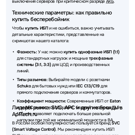
выключения серверов при критическом разряде
АКБ
.
Источники бесперебойного питания (ИБП - UPS) 2E
Технические параметры: как правильно
купить бесперебойник
Источники бесперебойного питания (ИБП - UPS)
Чтобы
купить ИБП
и не ошибиться, важно учитывать
VOLTA
детальные характеристики, представленные на
скриншотах нашего каталога:
Источники бесперебойного питания (ИБП - UPS)
Сайбер Электро
Фазность:
У нас можно
купить однофазные ИБП (1:1)
для стандартных нагрузок и мощные
трехфазные
Источники бесперебойного питания (ИБП - UPS)
системы (3:1, 3:3)
для ЦОД и производственных
Schneider Electric
линий.
Источники бесперебойного питания (ИБП - UPS)
Типы разъемов:
Выбирайте модели с розетками
Sven
Schuko
для бытовых нужд или
IEC C13/C19
для
прямого подключения серверов и коммутаторов.
Источники бесперебойного питания (ИБП - UPS)
Коэффициент мощности:
Современные ИБП от
Eaton
Лидеры рынка: SVC, APC и другие бренды в
или
APC
имеют коэффициент, близкий к единице (0.9–
Источники бесперебойного питания (ИБП - UPS)
AplTech.ru
1.0), что позволяет подключать больше реальной
CBR
нагрузки при той же номинальной мощности в ВА.
В России особой популярностью пользуется бренд
SVC
Источники бесперебойного питания (ИБП - UPS)
(Smart Voltage Control)
. Мы рекомендуем купить ИБП
Tripp-Lite