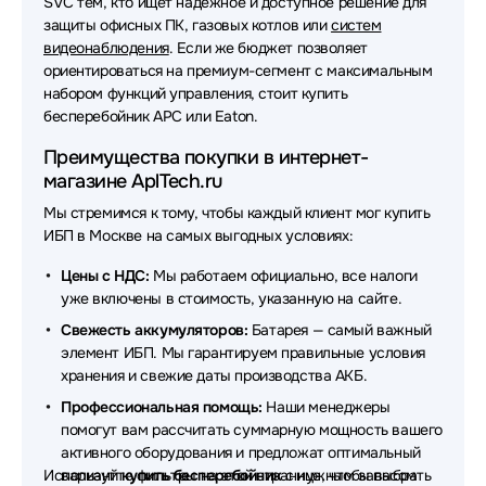
SVC тем, кто ищет надежное и доступное решение для
защиты офисных ПК, газовых котлов или
систем
Источники бесперебойного питания (ИБП - UPS)
видеонаблюдения
. Если же бюджет позволяет
Hikvision
ориентироваться на премиум-сегмент с максимальным
набором функций управления, стоит купить
Источники бесперебойного питания (ИБП - UPS)
бесперебойник APC или Eaton.
ABB
Преимущества покупки в интернет-
Источники бесперебойного питания (ИБП - UPS)
магазине AplTech.ru
Crusader
Мы стремимся к тому, чтобы каждый клиент мог купить
Источники бесперебойного питания (ИБП - UPS)
ИБП в Москве на самых выгодных условиях:
HPE
Цены с НДС:
Мы работаем официально, все налоги
Источники бесперебойного питания (ИБП - UPS)
уже включены в стоимость, указанную на сайте.
OPTIMA
Свежесть аккумуляторов:
Батарея — самый важный
элемент ИБП. Мы гарантируем правильные условия
Источники бесперебойного питания (ИБП - UPS)
хранения и свежие даты производства АКБ.
Irbis
Профессиональная помощь:
Наши менеджеры
Источники бесперебойного питания (ИБП - UPS)
помогут вам рассчитать суммарную мощность вашего
HIDEN EXPERT
активного оборудования и предложат оптимальный
Используйте фильтры на этой странице, чтобы выбрать
вариант
купить бесперебойник
с нужным запасом