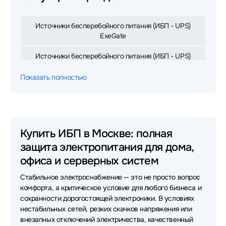
Источники бесперебойного питания (ИБП - UPS)
ExeGate
Источники бесперебойного питания (ИБП - UPS)
APC
Показать полностью
Источники бесперебойного питания (ИБП - UPS)
IPPON
Источники бесперебойного питания (ИБП - UPS)
Eaton
Купить ИБП в Москве: полная
защита электропитания для дома,
Источники бесперебойного питания (ИБП - UPS)
Powercom
офиса и серверных систем
Стабильное электроснабжение — это не просто вопрос
Источники бесперебойного питания (ИБП - UPS)
CyberPower
комфорта, а критическое условие для любого бизнеса и
сохранности дорогостоящей электроники. В условиях
Источники бесперебойного питания (ИБП - UPS)
нестабильных сетей, резких скачков напряжения или
Powerman
внезапных отключений электричества, качественный