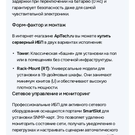
задержки при переключении на батарею (0 мс) и
Источники бесперебойного питания (ИБП - UPS)
гарантирует безопасность даже для самой
ELTENA
чувствительной электроники.
Источники бесперебойного питания (ИБП - UPS)
Форм-фактор и монтаж
ACD
В интернет-магазине
AplTech.ru
вы можете
купить
Источники бесперебойного питания (ИБП - UPS)
серверный ИБП
в двух вариантах исполнения:
Astergo
Tower:
Классическая «башня» для установки на пол
Источники бесперебойного питания (ИБП - UPS)
или в помещениях без стоечной инфраструктуры.
Raskat
Rack-Mount (RT):
Универсальные модели для
Источники бесперебойного питания (ИБП - UPS)
установки в 19-дюймовые шкафы. Они занимают
ADC
минимум юнитов (U) и обеспечивают высокую
плотность мощности.
Источники бесперебойного питания (ИБП - UPS)
Сетевое управление и мониторинг
DKC
Профессиональные ИБП для активного сетевого
Источники бесперебойного питания (ИБП - UPS)
оборудования оснащаются портами
SmartSlot
для
Borri
установки SNMP-карт. Это позволяет удаленно
мониторить состояние сети, получать уведомления о
Источники бесперебойного питания (ИБП - UPS)
перегрузках и настраивать сценарии автоматического
Delta Battery