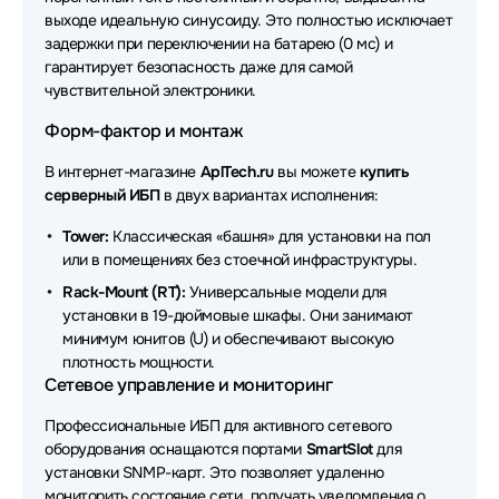
ELTENA
выходе идеальную синусоиду. Это полностью исключает
задержки при переключении на батарею (0 мс) и
Источники бесперебойного питания (ИБП - UPS)
гарантирует безопасность даже для самой
MARSRIVA
чувствительной электроники.
Источники бесперебойного питания (ИБП - UPS)
Форм-фактор и монтаж
ACD
В интернет-магазине
AplTech.ru
вы можете
купить
Источники бесперебойного питания (ИБП - UPS)
серверный ИБП
в двух вариантах исполнения:
Astergo
Tower:
Классическая «башня» для установки на пол
Источники бесперебойного питания (ИБП - UPS)
или в помещениях без стоечной инфраструктуры.
Raskat
Rack-Mount (RT):
Универсальные модели для
Источники бесперебойного питания (ИБП - UPS)
установки в 19-дюймовые шкафы. Они занимают
ADC
минимум юнитов (U) и обеспечивают высокую
плотность мощности.
Источники бесперебойного питания (ИБП - UPS)
Сетевое управление и мониторинг
DKC
Профессиональные ИБП для активного сетевого
Источники бесперебойного питания (ИБП - UPS)
оборудования оснащаются портами
SmartSlot
для
Borri
установки SNMP-карт. Это позволяет удаленно
мониторить состояние сети, получать уведомления о