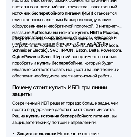
нестабильных сетей, резких скачков напряжения или
Powerman
внезапных отключений электричества, качественный
источник бесперебойного питания (ИБП)
становится
Источники бесперебойного питания (ИБП - UPS)
единственным надежным барьером между вашим
SVC
оборудованием и необратимой поломкой. В интернет-
магазине
AplTech.ru
вы можете
купить ИБП в Москве
,
Источники бесперебойного питания (ИБП - UPS)
Мы предлагаем оборудование от мировых лидеров и
выбрав из сотен моделей: от компактных бытовых
Импульс
наиболее популярных брендов в России:
APC (by
устройств до мощных систем промышленного класса.
Schneider Electric), SVC, IPPON, Eaton, Delta, Powercom,
Источники бесперебойного питания (ИБП - UPS)
CyberPower
и
Sven
. Широкий ассортимент позволяет
Tuncmatik
подобрать и
купить бесперебойник
, который будет
идеально соответствовать мощности вашей техники и
Источники бесперебойного питания (ИБП - UPS)
обеспечит необходимое время автономной работы.
Systeme Electric
Почему стоит купить ИБП: три линии
Источники бесперебойного питания (ИБП - UPS)
защиты
FSP
Современный ИБП решает гораздо больше задач, чем
просто поддержание работы при отключении света.
Источники бесперебойного питания (ИБП - UPS)
Delta
Решив
купить источник бесперебойного питания
, вы
защищаете технику по трем направлениям:
Источники бесперебойного питания (ИБП - UPS)
Защита от скачков:
Мгновенное гашение
Штиль