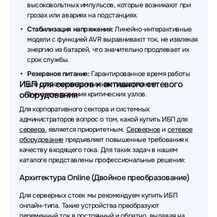
высоковольтных импульсов, которые возникают при
Источники бесперебойного питания (ИБП - UPS)
грозах или авариях на подстанциях.
SNR
Стабилизация напряжения:
Линейно-интерактивные
модели с функцией AVR выравнивают ток, не извлекая
Источники бесперебойного питания (ИБП - UPS)
энергию из батарей, что значительно продлевает их
БАСТИОН
срок службы.
Источники бесперебойного питания (ИБП - UPS)
Резервное питание:
Гарантированное время работы
Legrand
ИБП для серверов и активного сетевого
для сохранения данных или поддержания
оборудования
функционирования критических узлов.
Источники бесперебойного питания (ИБП - UPS)
Для корпоративного сектора и системных
SMARTWATT
администраторов вопрос о том, какой купить ИБП для
сервера
, является приоритетным.
Серверное
и
сетевое
Источники бесперебойного питания (ИБП - UPS) ITK
оборудование
предъявляет повышенные требования к
качеству входящего тока. Для таких задач в нашем
Источники бесперебойного питания (ИБП - UPS)
каталоге представлены профессиональные решения:
Vertiv
Архитектура Online (Двойное преобразование)
Источники бесперебойного питания (ИБП - UPS)
Связь инжиниринг
Для серверных стоек мы рекомендуем купить ИБП
онлайн-типа. Такие устройства преобразуют
Источники бесперебойного питания (ИБП - UPS)
переменный ток в постоянный и обратно, выдавая на