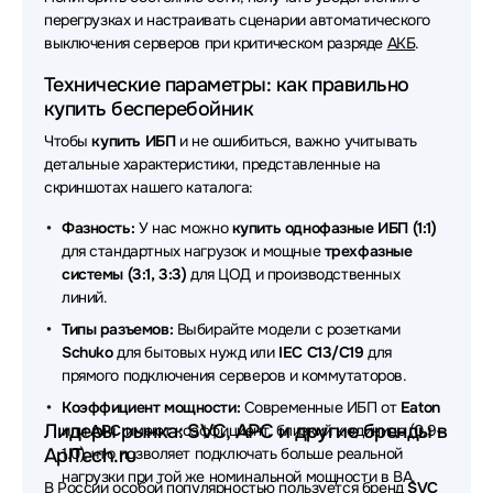
Источники бесперебойного питания (ИБП - UPS)
перегрузках и настраивать сценарии автоматического
Delta Battery
выключения серверов при критическом разряде
АКБ
.
Источники бесперебойного питания (ИБП - UPS) 2E
Технические параметры: как правильно
купить бесперебойник
Источники бесперебойного питания (ИБП - UPS)
Чтобы
купить ИБП
и не ошибиться, важно учитывать
VOLTA
детальные характеристики, представленные на
скриншотах нашего каталога:
Источники бесперебойного питания (ИБП - UPS)
Сайбер Электро
Фазность:
У нас можно
купить однофазные ИБП (1:1)
для стандартных нагрузок и мощные
трехфазные
Источники бесперебойного питания (ИБП - UPS)
системы (3:1, 3:3)
для ЦОД и производственных
Schneider Electric
линий.
Источники бесперебойного питания (ИБП - UPS)
Типы разъемов:
Выбирайте модели с розетками
CBR
Schuko
для бытовых нужд или
IEC C13/C19
для
прямого подключения серверов и коммутаторов.
Источники бесперебойного питания (ИБП - UPS)
Коэффициент мощности:
Современные ИБП от
Eaton
Sven
Лидеры рынка: SVC, APC и другие бренды в
или
APC
имеют коэффициент, близкий к единице (0.9–
AplTech.ru
1.0), что позволяет подключать больше реальной
Источники бесперебойного питания (ИБП - UPS)
нагрузки при той же номинальной мощности в ВА.
В России особой популярностью пользуется бренд
SVC