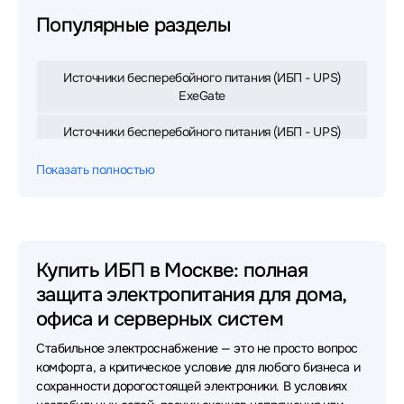
Популярные разделы
Источники бесперебойного питания (ИБП - UPS)
ExeGate
Источники бесперебойного питания (ИБП - UPS)
APC
Показать полностью
Источники бесперебойного питания (ИБП - UPS)
IPPON
Источники бесперебойного питания (ИБП - UPS)
Eaton
Купить ИБП в Москве: полная
защита электропитания для дома,
Источники бесперебойного питания (ИБП - UPS)
Powercom
офиса и серверных систем
Стабильное электроснабжение — это не просто вопрос
Источники бесперебойного питания (ИБП - UPS)
CyberPower
комфорта, а критическое условие для любого бизнеса и
сохранности дорогостоящей электроники. В условиях
Источники бесперебойного питания (ИБП - UPS)