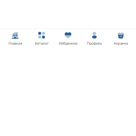
Главная
Каталог
Избранное
Профиль
Корзина
Покупателям
Нужна помощь? Мы на связи!
Обратитесь в службу поддержки клиентов и мы обязательно
вам поможем
Связаться с нами