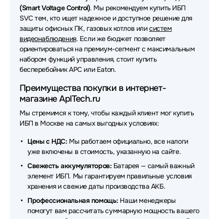
Источники бесперебойного питания (ИБП - UPS)
(Smart Voltage Control)
. Мы рекомендуем купить ИБП
Tripp-Lite
SVC тем, кто ищет надежное и доступное решение для
защиты офисных ПК, газовых котлов или
систем
Источники бесперебойного питания (ИБП - UPS)
видеонаблюдения
. Если же бюджет позволяет
Hikvision
ориентироваться на премиум-сегмент с максимальным
набором функций управления, стоит купить
Источники бесперебойного питания (ИБП - UPS)
бесперебойник APC или Eaton.
ABB
Преимущества покупки в интернет-
Источники бесперебойного питания (ИБП - UPS)
магазине AplTech.ru
OPTIMA
Мы стремимся к тому, чтобы каждый клиент мог купить
Источники бесперебойного питания (ИБП - UPS)
ИБП в Москве на самых выгодных условиях:
Crusader
Цены с НДС:
Мы работаем официально, все налоги
Источники бесперебойного питания (ИБП - UPS)
уже включены в стоимость, указанную на сайте.
HPE
Свежесть аккумуляторов:
Батарея — самый важный
элемент ИБП. Мы гарантируем правильные условия
Источники бесперебойного питания (ИБП - UPS)
хранения и свежие даты производства АКБ.
NJoy
Профессиональная помощь:
Наши менеджеры
Источники бесперебойного питания (ИБП - UPS)
помогут вам рассчитать суммарную мощность вашего
Irbis