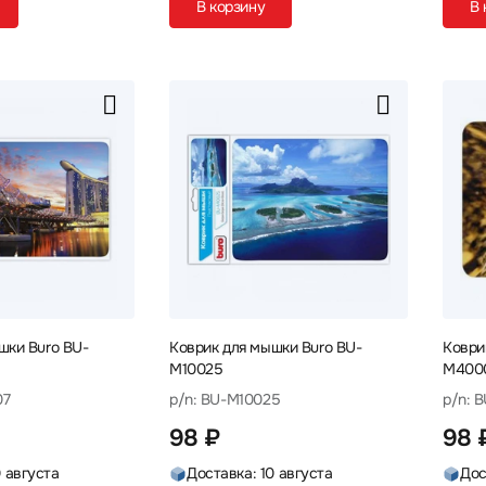
В корзину
В 
шки Buro BU-
Коврик для мышки Buro BU-
Коври
M10025
M400
07
p/n: BU-M10025
p/n: 
98 ₽
98 
0 августа
Доставка: 10 августа
Дос