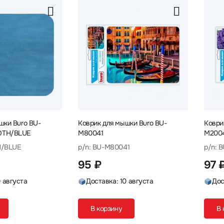
шки Buro BU-
Коврик для мышки Buro BU-
Коври
OTH/BLUE
M80041
M2004
H/BLUE
p/n: BU-M80041
p/n: 
95 ₽
97 
0 августа
Доставка: 10 августа
Дос
В корзину
В 