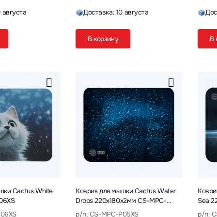
0 августа
Доставка: 10 августа
Дос
В корзину
В 
шки Cactus White
Коврик для мышки Cactus Water
Коври
06XS
Drops 220x180x2мм CS-MPC-
Sea 2
P05XS
P06XS
p/n: CS-MPC-P05XS
p/n: 