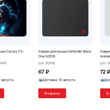
шки Cactus CS-
Коврик для мышки Defender Black
Коври
One 50016
Anima
D14M
p/n: 50016
p/n: 
67 ₽
72 
0 августа
Доставка: 10 августа
Дос
В корзину
В 