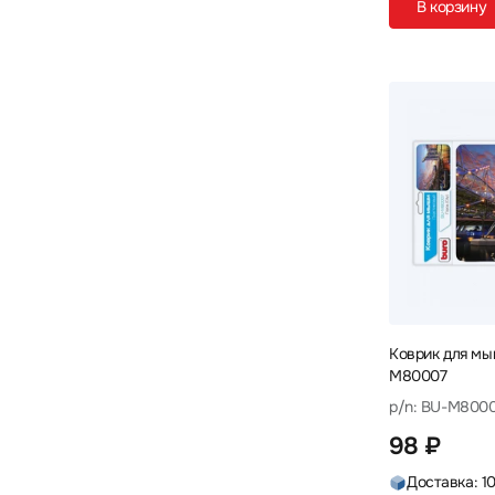
320 x 220 x 5
320 x 270 x 2
В корзину
1
1
320 x 270 x 3
320 x 270 x 4
2
1
320 x 270 x 6
330 x 280 x 2
1
1
330 х 260 х 3
340 X 280 X 1
2
1
340 x 280 x 3
340 х 280 х 1
3
1
346 x 344 x 10
350 x 250 x 0.6
1
1
350 x 250 x 3
350 x 250 x 4
5
1
350 x 250 x 5.5
350 x 260 x 3
1
1
350 x 280 x 2
350 x 280 x 3
3
2
Коврик для мы
M80007
350 x 280 x 4
350 x 300 x 4
2
1
p/n: BU-M800
350 х 300 х 3
350 х 350 х 2
1
1
98 ₽
354 x 256 x 3
355 x 254 x 3
Доставка: 1
1
1