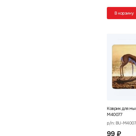
355 x 255 x 3
357 х 256 х 13
3
1
В корзину
358 x 256 x 7
360 x 260 x 2
1
2
360 x 270 x 3
360 x 275 x 3
3
1
360 x 300 x 3
360 x 300 x 4
5
1
360 х 260 х 3
380 x 260 x 3
2
1
380 x 280 x 4
386 x 290 x 10
1
1
400 x 300 x 3
400 x 320 x 2
10
1
400 x 355 x 3
400 x 450 x 2
2
4
400 x 450 x 4
400 x 900 x 4
2
1
Коврик для мы
400 х 450 х 3
425 x 350 x 4
M40077
1
1
p/n: BU-M4007
430 x 350 x 2
430 x 350 x 4
1
1
99 ₽