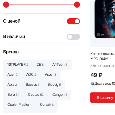
С ценой
В наличии
Бренды
Коврик для мы
MPC-D14M
1STPLAYER
2E
A4Tech
2
8
41
p/n: CS-MPC-
49 ₽
Acer
AOC
Asus
2
2
14
Доставка: 1
Aula
Baseus
Bloody
2
1
5
Buro
Cactus
Canyon
34
52
5
В корзину
Cooler Master
Corsair
1
6
Defender
EnGenius
25
5