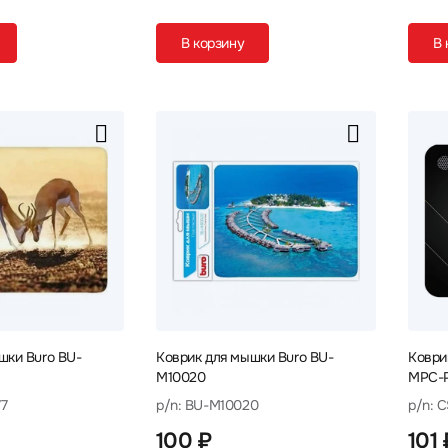
В корзину
В 
шки Buro BU-
Коврик для мышки Buro BU-
Коври
M10020
MPC-
7
p/n: BU-M10020
p/n: 
100 ₽
101 