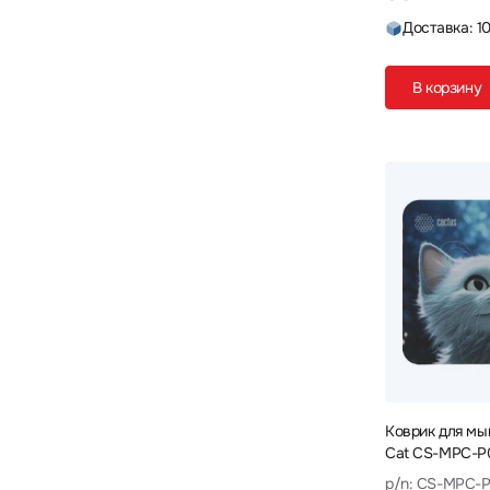
430 x 370 x 2
430 x 380 x 3
1
2
Доставка: 1
437 x 350 x 3
437 X 400 X 3
1
1
В корзину
450 X 350 X 3
450 x 400 x 0.4
1
1
450 x 400 x 2
450 x 400 x 3
3
8
450 x 400 x 4
450 x 400 x 5
5
3
450 x 400 x 6
450 x 410 x 3
2
1
455 x 400 x 5
455 x 455 x 5
1
1
460 x 410 x 3
460 x 410 x 5
1
1
460 х 400 x 3
470 x 390 x 3.5
1
2
470 x 410 x 4
490 x 420 x 3
1
1
Коврик для мы
500 x 420 x 3
500 x 500 x 4
3
2
Cat CS-MPC-P
500 х 400 х 3
610 x 360 x 3
1
2
p/n: CS-MPC-