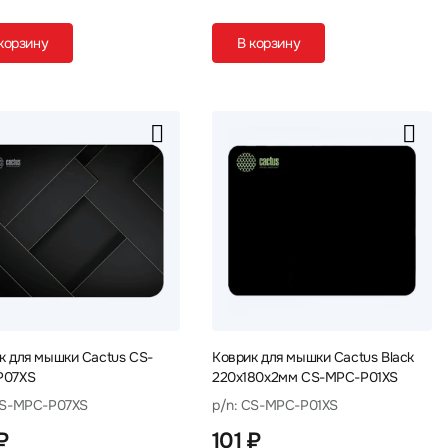
корзину
В корзину
к для мышки Cactus CS-
Коврик для мышки Cactus Black
P07XS
220x180x2мм CS-MPC-P01XS
CS-MPC-P07XS
p/n: CS-MPC-P01XS
₽
101 ₽