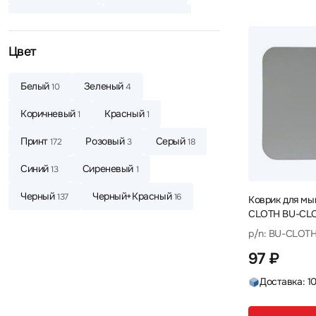
230 x 190 x 1.5
230 x 200 x 2
3
1
230 x 250 x 25
240 x 190 x 4
1
1
Цвет
245 x 220 x 24
250 x 200 x 3
3
10
Белый
Зеленый
10
4
250 Х 200 Х 2
250 х 210 х 3
16
1
Коричневый
Красный
1
1
255 x 208 х 2
260 x 200 x 2
1
1
Принт
Розовый
Серый
172
3
18
260 x 210 x 2
260 x 225 x 5
8
3
Синий
Сиреневый
13
1
270 x 215 x 1
270 x 215 x 4
1
1
Черный
Черный+Красный
137
16
Коврик для мы
275 x 225 x 4
280 X 225 X 3
1
1
CLOTH BU-CL
p/n: BU-CLOT
280 x 350 x 2
290 х 210 х 2
1
1
97 ₽
300 X 250 X 2
300 X 250 X 3
5
13
Доставка: 1
300 x 700 x 2
320 x 220 x 3
2
1