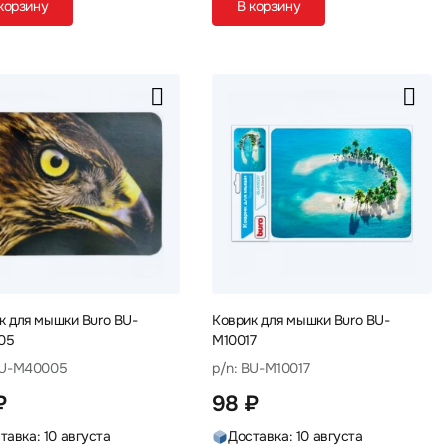
корзину
В корзину
к для мышки Buro BU-
Коврик для мышки Buro BU-
05
M10017
BU-M40005
p/n: BU-M10017
₽
98 ₽
тавка: 10 августа
Доставка: 10 августа