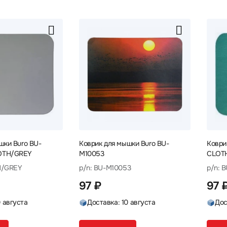
шки Buro BU-
Коврик для мышки Buro BU-
Коври
OTH/GREY
M10053
CLOT
H/GREY
p/n: BU-M10053
p/n: 
97 ₽
97 
0 августа
Доставка: 10 августа
Дос