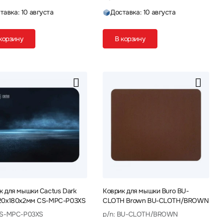
тавка: 10 августа
Доставка: 10 августа
корзину
В корзину
к для мышки Cactus Dark
Коврик для мышки Buro BU-
20x180x2мм CS-MPC-P03XS
CLOTH Brown BU-CLOTH/BROWN
CS-MPC-P03XS
p/n: BU-CLOTH/BROWN