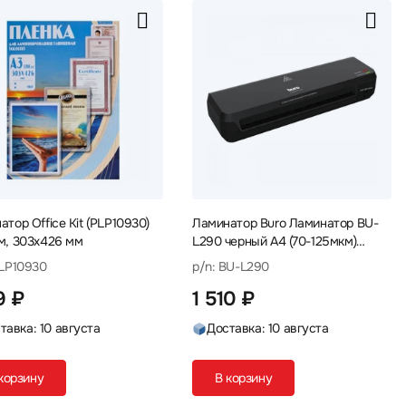
тор Office Kit (PLP10930)
Ламинатор Buro Ламинатор BU-
м, 303х426 мм
L290 черный A4 (70-125мкм)
25см/мин
PLP10930
p/n: BU-L290
9 ₽
1 510 ₽
тавка: 10 августа
Доставка: 10 августа
корзину
В корзину