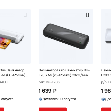
ctus Ламинатор
Ламинатор Buro Ламинатор BU-
Ламин
A4 (80-125мкм)
L286 А4 (75-125мкм) 28см/мин
L283 
мин
A4400
p/n: BU-L286
p/n: 
1 639 ₽
1 9
0 августа
Доставка: 10 августа
Дос