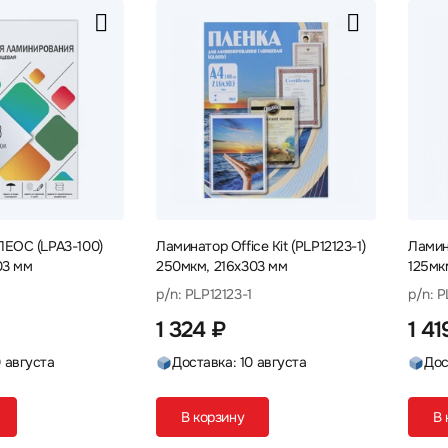
ЕОС (LPA3-100)
Ламинатор Office Kit (PLP12123-1)
Ламина
03 мм
250мкм, 216х303 мм
125мк
p/n: PLP12123-1
p/n: 
1 324 ₽
1 41
0 августа
Доставка: 10 августа
Дос
В корзину
В 