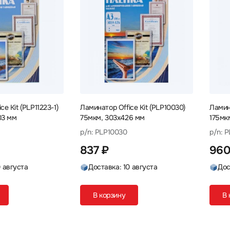
e Kit (PLP11223-1)
Ламинатор Office Kit (PLP10030)
Ламина
03 мм
75мкм, 303х426 мм
175мк
p/n: PLP10030
p/n: P
837 ₽
960
0 августа
Доставка: 10 августа
Дос
В корзину
В 