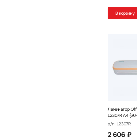
В корзину
Ламинатор Off
L2307R A4 (60
мин
p/n: L2307R
2 606 ₽