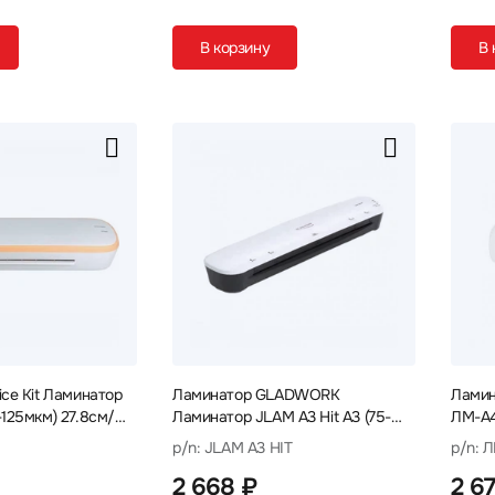
В корзину
В 
ice Kit Ламинатор
Ламинатор GLADWORK
Ламин
-125мкм) 27.8см/
Ламинатор JLAM A3 Hit A3 (75-
ЛМ-А4
125мкм) 75см/мин JLAM A3 HIT
32см
p/n: JLAM A3 HIT
p/n:
2 668 ₽
2 6