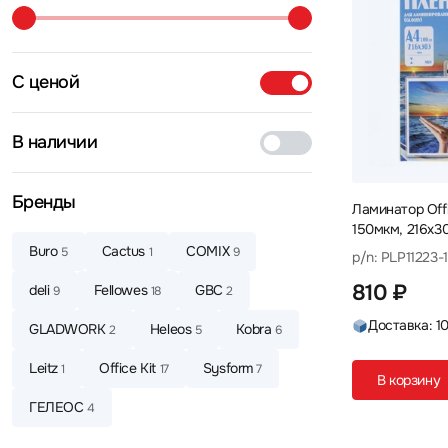
С ценой
В наличии
Бренды
Ламинатор Offic
150мкм, 216х3
Buro
Cactus
COMIX
5
1
9
p/n: PLP11223-1
810 ₽
deli
Fellowes
GBC
9
18
2
Доставка: 1
GLADWORK
Heleos
Kobra
2
5
6
Leitz
Office Kit
Sysform
1
17
7
В корзину
ГЕЛЕОС
4