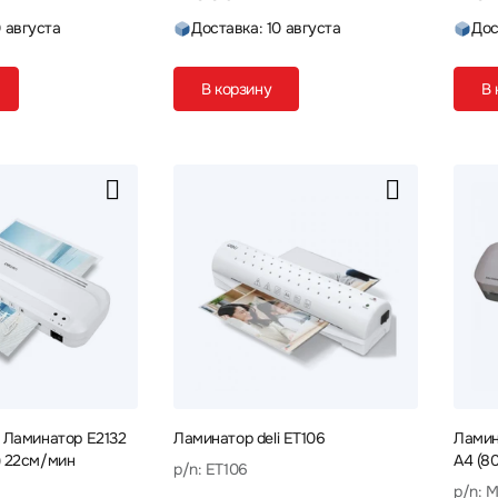
0 августа
Доставка: 10 августа
Дос
В корзину
В 
i Ламинатор E2132
Ламинатор deli ET106
Ламин
) 22см/мин
A4 (8
p/n: ET106
p/n: 