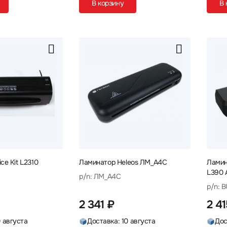
В корзину
В 
ce Kit L2310
Ламинатор Heleos ЛМ_А4C
Ламин
L390 
p/n: ЛМ_А4C
p/n: 
2 341 ₽
2 4
0 августа
Доставка: 10 августа
Дос