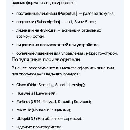
разные форматы лицензирования:
постоянные лицензии (Perpetual)
— разовая покупка;
подписки (Subscription)
— на 1, 3 или 5 лет;
лицензии на функции
— активация отдельных
возможностей;
лицензии на пользователей или устройства
;
облачные лицензии
для управления инфраструктурой.
Популярные производители
В нашем ассортименте вы можете оформить лицензии
для оборудования ведущих брендов:
Cisco
(DNA, Security, Smart Licensing);
Huawei
и Huawei eKit;
Fortinet
(UTM, Firewall, Security Services);
MikroTik
(RouterOS лицензии);
Ubiquiti
(UniFi и облачные сервисы);
и другие производители.