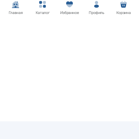
Главная
Каталог
Избранное
Профиль
Корзина
Покупателям
Нужна помощь? Мы на связи!
Обратитесь в службу поддержки клиентов и мы обязательно
вам поможем
Связаться с нами
Сайт носит информационный характер и не является
публичной офертой.
Цена, внешний вид, цвет, комплектация и характеристики