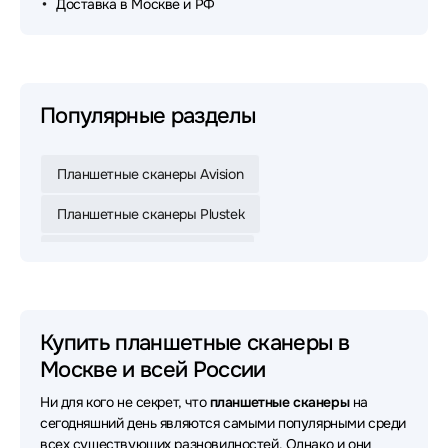
Доставка в Москве и РФ
Популярные разделы
Планшетные сканеры Avision
Планшетные сканеры Plustek
Планшетные сканеры Epson
Планшетные сканеры HP
Планшетные сканеры Canon
Купить планшетные сканеры в
Москве и всей России
Планшетные сканеры Fujitsu
Ни для кого не секрет, что
планшетные сканеры
на
Планшетные сканеры Xerox
сегодняшний день являются самыми популярными среди
всех существующих разновидностей. Однако и они