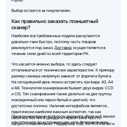
Fujitsu.
Выбор остается за покупателем.
Как правильно заказать планшетный
сканер?
Наиболее востребованные модели раскупаются
довольно-таки быстро, поэтому часть товаров
реализуется под заказ.
Доставка
осуществляется в
течение семи дней по всей территории РК.
Что касается именно выбора, то здесь следует
отталкиваться от технических характеристик. К примеру
размер сканера напрямую зависит от формата бумага.
На сегодняшний день можно встретить три вида: A3, A4
и A6. Технология сканирования бывает двух видов: CCD
и CIS. Тип сканирования также делиться на две группы:
монохромный или черно-белый и цветной, что
достаточно логично. Наличие интерфейсов является
практически наиболее важным аспектом, так как
При возникновении вопросов закажите обратный звонок
обойтись без них в двадцать первом веке просто-
или отпишите во всплывающем чате, благодаря чему
напросто невозможно. Поддержка USB, Wi-Fi, Ethernet и