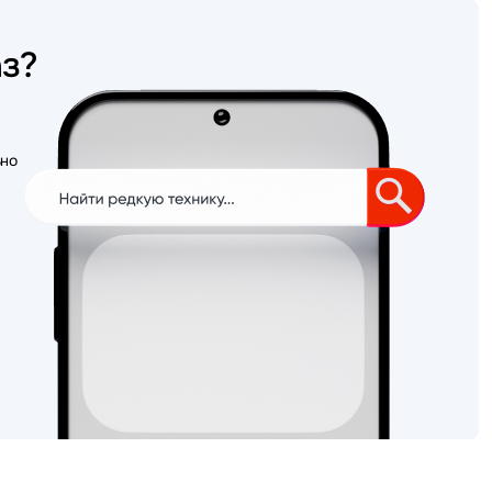
аз?
ьно