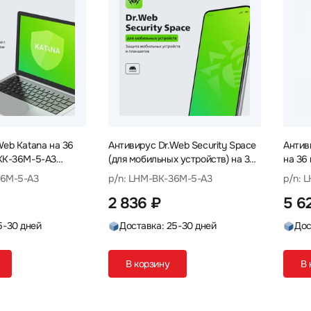
Web Katana на 36
Антивирус Dr.Web Security Space
Антив
KK-36M-5-A3
(для мобильных устройств) на 36
на 36
ензия
м., 5 МУ LHM-BK-36M-5-A3
Перви
36M-5-A3
p/n: LHM-BK-36M-5-A3
p/n: 
Первичная лицензия
2 836 ₽
5 6
5-30 дней
Доставка: 25-30 дней
Дос
В корзину
В 