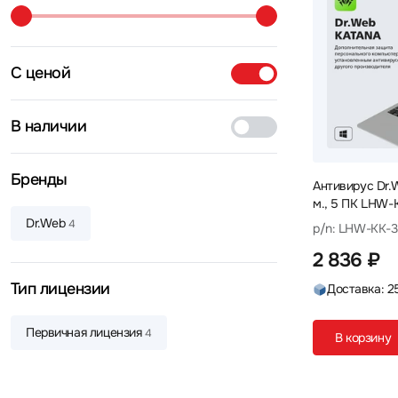
С ценой
В наличии
Бренды
Антивирус Dr.
м., 5 ПК LHW-
Первичная лиц
Dr.Web
4
p/n: LHW-KK-
2 836 ₽
Тип лицензии
Доставка: 2
Первичная лицензия
4
В корзину