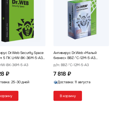
ирус Dr.Web Security Space
Антивирус Dr.Web «Малый
 м 5 ПК LHW-BK-36M-5-A3
бизнес» BBZ-*C-12M-5-A3
чная лицензия
Первичная лицензия
LHW-BK-36M-5-A3
p/n: BBZ-*C-12M-5-A3
28 ₽
7 818 ₽
тавка: 25-30 дней
Доставка: 11 августа
корзину
В корзину