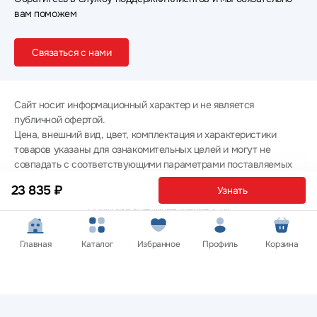
вам поможем
Связаться с нами
Сайт носит информационный характер и не является
публичной офертой.
Цена, внешний вид, цвет, комплектация и характеристики
товаров указаны для ознакомительных целей и могут не
совпадать с соответствующими параметрами поставляемых
товаров - уточняйте информацию у менеджера при
23 835 ₽
Узнать
оформлении заказа.
Политика конфиденциальности
© 2012 — 2026 ООО «Эпл Тэк»
Главная
Каталог
Избранное
Профиль
Корзина