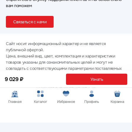
вам поможем
Связаться с нами
Сайт носит информационный характер и не является
публичной офертой.
Цена, внешний вид, цвет, комплектация и характеристики
товаров указаны для ознакомительных целей и могут не
совпадать с соответствующими параметрами поставляемых
товаров - уточняйте информацию у менеджера при
9 029 ₽
Узнать
оформлении заказа.
Политика конфиденциальности
© 2012 — 2026 ООО «Эпл Тэк»
Главная
Каталог
Избранное
Профиль
Корзина