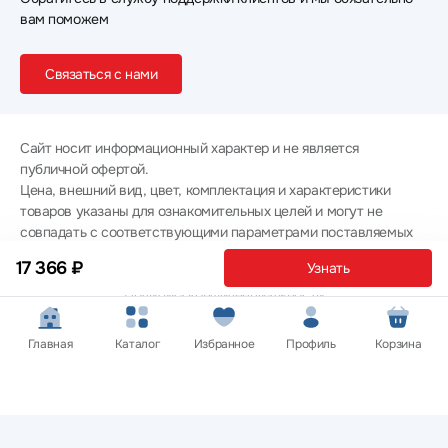
вам поможем
Связаться с нами
Сайт носит информационный характер и не является
публичной офертой.
Цена, внешний вид, цвет, комплектация и характеристики
товаров указаны для ознакомительных целей и могут не
совпадать с соответствующими параметрами поставляемых
товаров - уточняйте информацию у менеджера при
17 366 ₽
Узнать
оформлении заказа.
Политика конфиденциальности
© 2012 — 2026 ООО «Эпл Тэк»
Главная
Каталог
Избранное
Профиль
Корзина