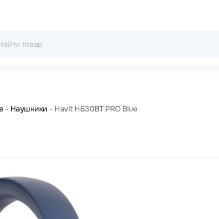
е
Наушники
Havit H630BT PRO Blue