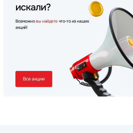
искали?
Возможно
вы найдете
что-то из наших
акций!
Все акции