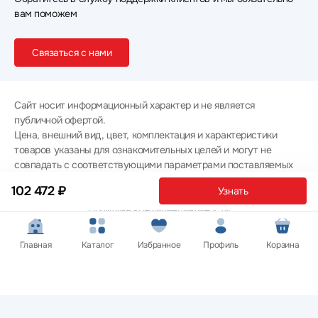
вам поможем
Связаться с нами
Сайт носит информационный характер и не является
публичной офертой.
Цена, внешний вид, цвет, комплектация и характеристики
товаров указаны для ознакомительных целей и могут не
совпадать с соответствующими параметрами поставляемых
товаров - уточняйте информацию у менеджера при
102 472 ₽
Узнать
оформлении заказа.
Политика конфиденциальности
© 2012 — 2026 ООО «Эпл Тэк»
Главная
Каталог
Избранное
Профиль
Корзина