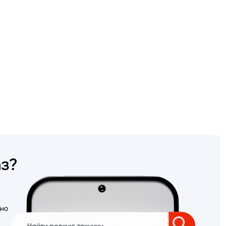
аз?
ьно