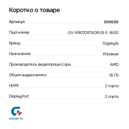
Коротко о товаре
Артикул
696689
Партномер
GV-R9070XTAORUS E-16GD
Бренд
Gigabyte
Назначение
Игровые
Производитель видеопроцессора
AMD
Объем видеопамяти
16 ГБ
HDMI
2 порта
DisplayPort
2 порта