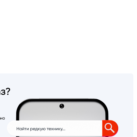
аз?
ьно