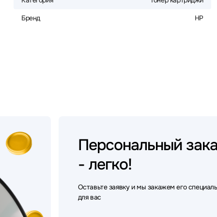
Категория
Тонер картриджи
Бренд
HP
Персональный
зак
- легко!
Оставьте заявку и мы закажем его специал
для вас