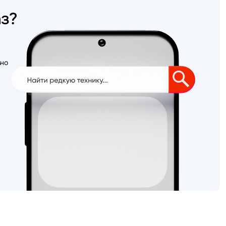
аз?
ьно