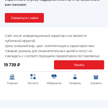
вам поможем
Связаться с нами
Сайт носит информационный характер и не является
публичной офертой.
Цена, внешний вид, цвет, комплектация и характеристики
товаров указаны для ознакомительных целей и могут не
совпадать с соответствующими параметрами поставляемых
товаров - уточняйте информацию у менеджера при
19 739 ₽
Узнать
оформлении заказа.
Политика конфиденциальности
© 2012 — 2026 ООО «Эпл Тэк»
Главная
Каталог
Избранное
Профиль
Корзина