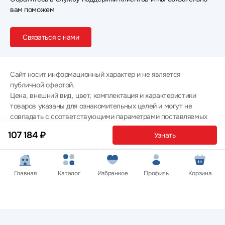
вам поможем
Связаться с нами
Сайт носит информационный характер и не является
публичной офертой.
Цена, внешний вид, цвет, комплектация и характеристики
товаров указаны для ознакомительных целей и могут не
совпадать с соответствующими параметрами поставляемых
товаров - уточняйте информацию у менеджера при
107 184 ₽
Узнать
оформлении заказа.
Политика конфиденциальности
© 2012 — 2026 ООО «Эпл Тэк»
Главная
Каталог
Избранное
Профиль
Корзина