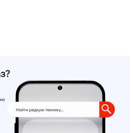
аз?
ьно