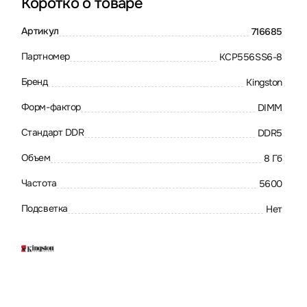
Коротко о товаре
Артикул
716685
Партномер
KCP556SS6-8
Бренд
Kingston
Форм-фактор
DIMM
Стандарт DDR
DDR5
Объем
8 Гб
Частота
5600
Подсветка
Нет