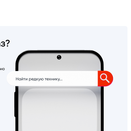
аз?
ьно