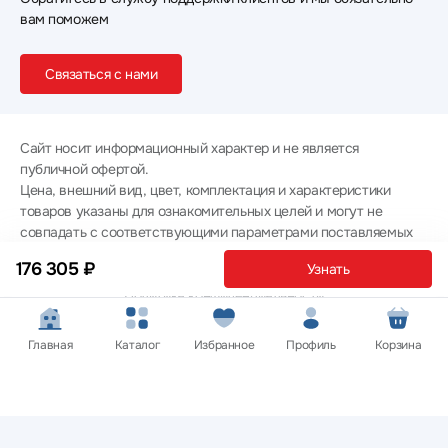
вам поможем
Связаться с нами
Сайт носит информационный характер и не является
публичной офертой.
Цена, внешний вид, цвет, комплектация и характеристики
товаров указаны для ознакомительных целей и могут не
совпадать с соответствующими параметрами поставляемых
товаров - уточняйте информацию у менеджера при
176 305 ₽
Узнать
оформлении заказа.
Политика конфиденциальности
© 2012 — 2026 ООО «Эпл Тэк»
Главная
Каталог
Избранное
Профиль
Корзина