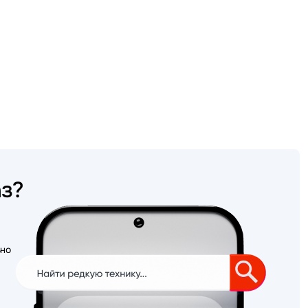
аз?
ьно