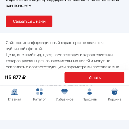
вам поможем
Связаться с нами
Сайт носит информационный характер и не является
публичной офертой.
Цена, внешний вид, цвет, комплектация и характеристики
товаров указаны для ознакомительных целей и могут не
совпадать с соответствующими параметрами поставляемых
товаров - уточняйте информацию у менеджера при
115 877 ₽
Узнать
оформлении заказа.
Политика конфиденциальности
© 2012 — 2026 ООО «Эпл Тэк»
Главная
Каталог
Избранное
Профиль
Корзина