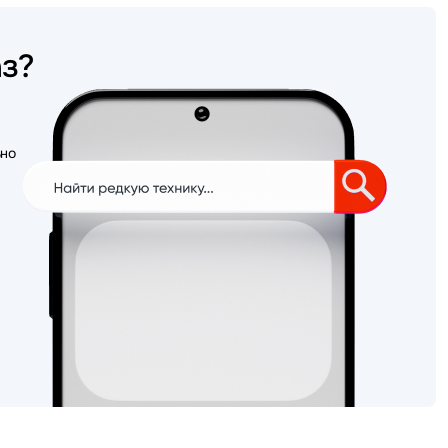
аз?
ьно