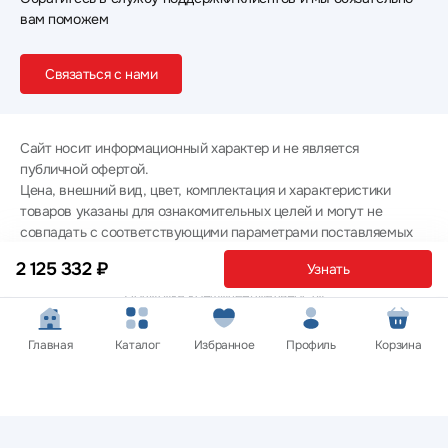
вам поможем
Связаться с нами
Сайт носит информационный характер и не является
публичной офертой.
Цена, внешний вид, цвет, комплектация и характеристики
товаров указаны для ознакомительных целей и могут не
совпадать с соответствующими параметрами поставляемых
товаров - уточняйте информацию у менеджера при
2 125 332 ₽
Узнать
оформлении заказа.
Политика конфиденциальности
© 2012 — 2026 ООО «Эпл Тэк»
Главная
Каталог
Избранное
Профиль
Корзина