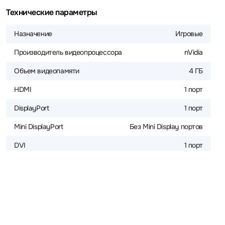
Технические параметры
Назначение
Игровые
Производитель видеопроцессора
nVidia
Объем видеопамяти
4 ГБ
HDMI
1 порт
DisplayPort
1 порт
Mini DisplayPort
Без Mini Display портов
DVI
1 порт