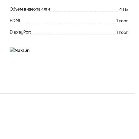
Объем видеопамяти
4 ГБ
HDMI
1 порт
DisplayPort
1 порт