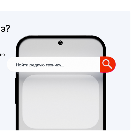
аз?
ьно