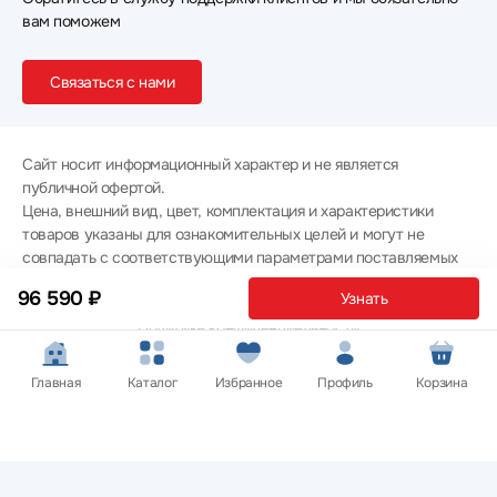
вам поможем
Связаться с нами
Сайт носит информационный характер и не является
публичной офертой.
Цена, внешний вид, цвет, комплектация и характеристики
товаров указаны для ознакомительных целей и могут не
совпадать с соответствующими параметрами поставляемых
товаров - уточняйте информацию у менеджера при
96 590 ₽
Узнать
оформлении заказа.
Политика конфиденциальности
© 2012 — 2026 ООО «Эпл Тэк»
Главная
Каталог
Избранное
Профиль
Корзина