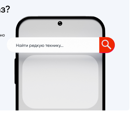
аз?
ьно