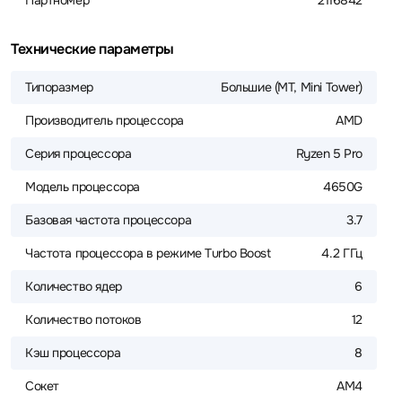
Партномер
2116842
Технические параметры
Типоразмер
Большие (MT, Mini Tower)
Производитель процессора
AMD
Серия процессора
Ryzen 5 Pro
Модель процессора
4650G
Базовая частота процессора
3.7
Частота процессора в режиме Turbo Boost
4.2 ГГц
Количество ядер
6
Количество потоков
12
Кэш процессора
8
Сокет
AM4