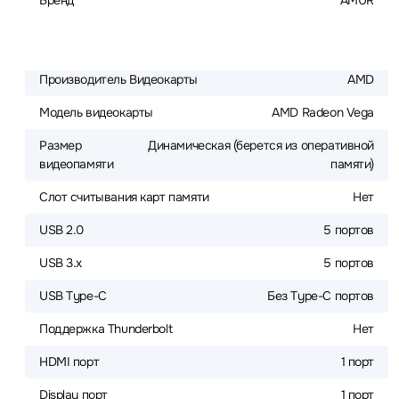
Бренд
AMUR
Производитель Видеокарты
AMD
Модель видеокарты
AMD Radeon Vega
Размер
Динамическая (берется из оперативной
видеопамяти
памяти)
Слот считывания карт памяти
Нет
USB 2.0
5 портов
USB 3.x
5 портов
USB Type-C
Без Type-C портов
Поддержка Thunderbolt
Нет
HDMI порт
1 порт
Display порт
1 порт