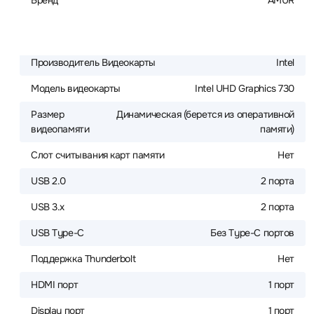
Бренд
AMUR
Производитель Видеокарты
Intel
Модель видеокарты
Intel UHD Graphics 730
Размер
Динамическая (берется из оперативной
видеопамяти
памяти)
Слот считывания карт памяти
Нет
USB 2.0
2 порта
USB 3.x
2 порта
USB Type-C
Без Type-C портов
Поддержка Thunderbolt
Нет
HDMI порт
1 порт
Display порт
1 порт