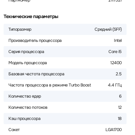
Партномер
2117521
Технические параметры
Типоразмер
Средний (SFF)
Производитель процессора
Intel
Серия процессора
Core i5
Модель процессора
12400
Базовая частота процессора
2.5
Частота процессора в режиме Turbo Boost
4.4 ГГц
Количество ядер
6
Количество потоков
12
Кэш процессора
18
Сокет
LGA1700