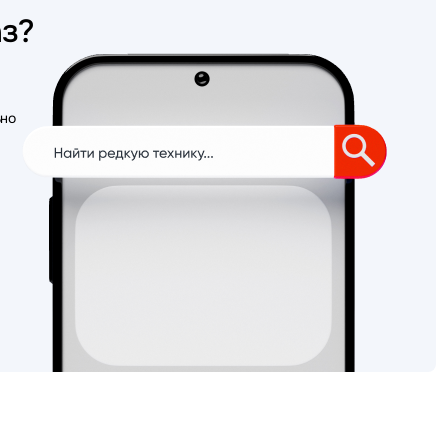
аз?
ьно