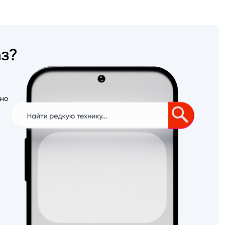
аз?
ьно