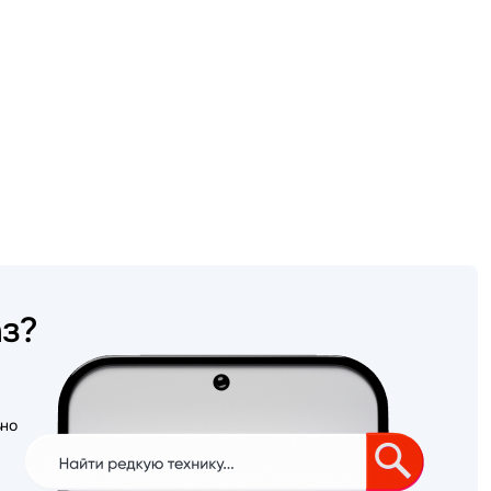
аз?
ьно