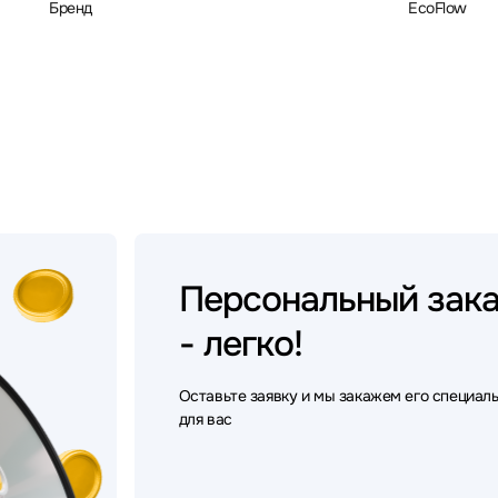
Бренд
EcoFlow
Персональный
зак
- легко!
Оставьте заявку и мы закажем его специал
для вас