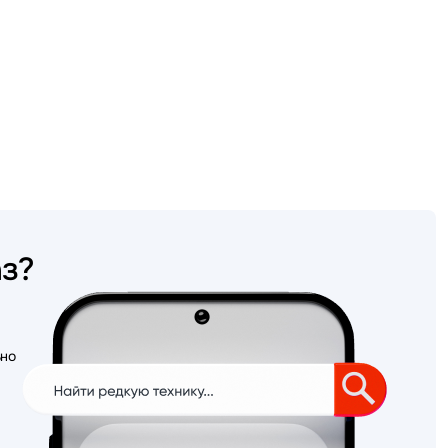
аз?
ьно