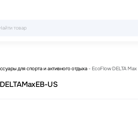
ссуары для спорта и активного отдыха
EcoFlow DELTA Max E
g BDELTAMaxEB-US