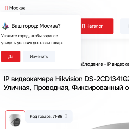
Москва
Ваш город: Москва?
Каталог
Укажите город, чтобы заранее
увидеть условия доставки товара
Сегодня покупают
Да
Изменить
Главная
Каталог товаров
Видеонаблюдение
IP видеок
IP видеокамера Hikvision DS-2CD1341G
Уличная, Проводная, Фиксированный о
~ 2560×1440 Quad HD
Код товара: 71-98