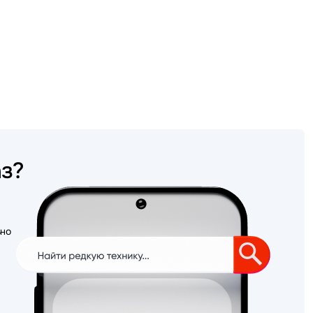
аз?
ьно