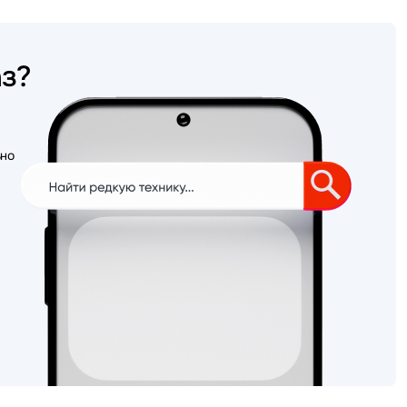
аз?
ьно