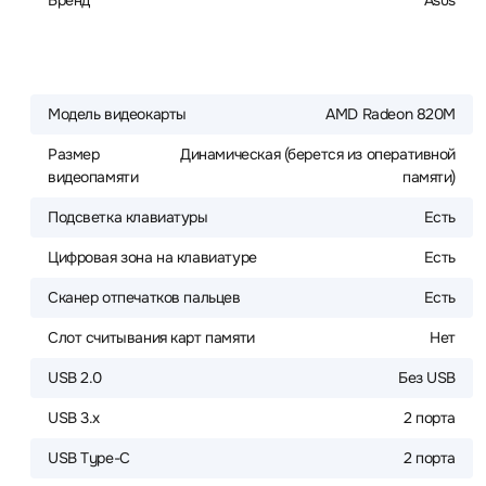
Бренд
Asus
Модель видеокарты
AMD Radeon 820M
Размер
Динамическая (берется из оперативной
видеопамяти
памяти)
Подсветка клавиатуры
Есть
Цифровая зона на клавиатуре
Есть
Сканер отпечатков пальцев
Есть
Слот считывания карт памяти
Нет
USB 2.0
Без USB
USB 3.x
2 порта
USB Type-C
2 порта