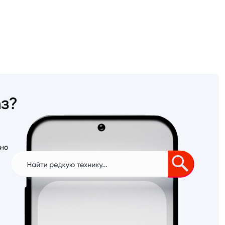
аз?
ьно