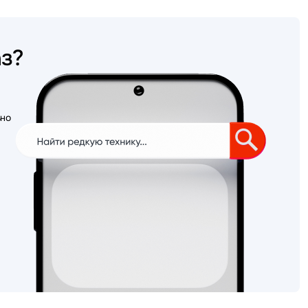
аз?
ьно