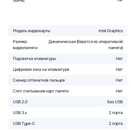
Бренд
HP
Модель видеокарты
Intel Graphics
Размер
Динамическая (берется из оперативной
видеопамяти
памяти)
Подсветка клавиатуры
Нет
Цифровая зона на клавиатуре
Нет
Сканер отпечатков пальцев
Нет
Слот считывания карт памяти
Нет
USB 2.0
Без USB
USB 3.x
2 порта
USB Type-C
2 порта