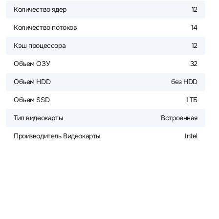
Количество ядер
12
Количество потоков
14
Кэш процессора
12
Объем ОЗУ
32
Объем HDD
без HDD
Объем SSD
1 ТБ
Тип видеокарты
Встроенная
Производитель Видеокарты
Intel