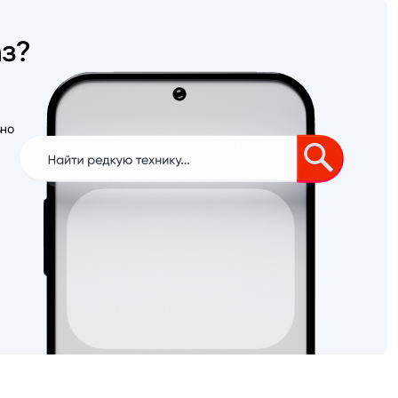
аз?
ьно