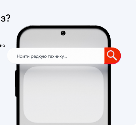
аз?
ьно