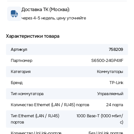
Доставка ТК (Москва):
через 4-5 недель, цену уточняйте
Характеристики товара
Артикул
758209
Партномер
S6500-24GP4XF
Категория
Коммутаторы
Бренд
TP-Link
Тип коммутатора
Управляемый
Количество Ethernet (LAN / RJ45) портов
24 порта
Тип Ethernet (LAN / RJ45)
1000 Base-T (1000 мбит/
портов
с)
Количество UpLink-портов
Без UpLink портов