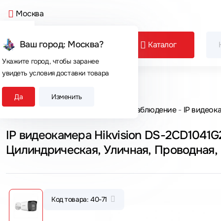
Москва
Ваш город: Москва?
Каталог
Укажите город, чтобы заранее
увидеть условия доставки товара
Сегодня покупают
Да
Изменить
Главная
Каталог товаров
Видеонаблюдение
IP видеок
IP видеокамера Hikvision DS-2CD1041G
Цилиндрическая, Уличная, Проводная,
2.8 мм, CMOS, 4 Мп ~ 2560×1440 Quad
Код товара: 40-71