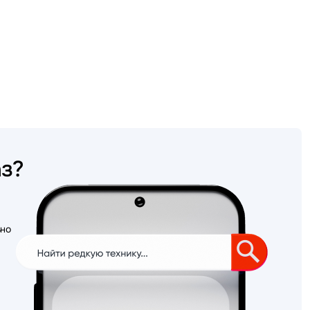
аз?
ьно